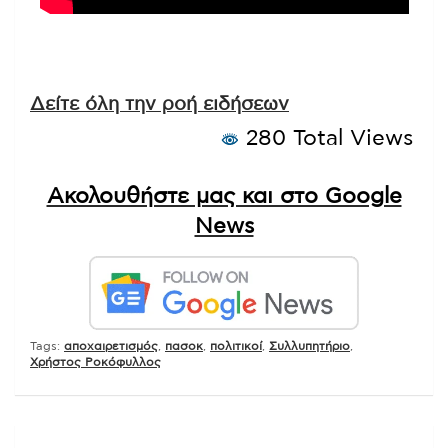
Δείτε όλη την ροή ειδήσεων
280 Total Views
Ακολουθήστε μας και στο Google
News
Tags:
αποχαιρετισμός
,
πασοκ
,
πολιτικοί
,
Συλλυπητήριο
,
Χρήστος Ροκόφυλλος
Πλοήγηση