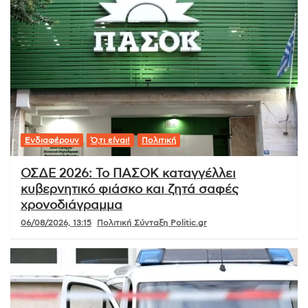
Ενδιαφέρουν
Ό,τι είναι!
Πολιτική
ΟΣΔΕ 2026: Το ΠΑΣΟΚ καταγγέλλει
κυβερνητικό φιάσκο και ζητά σαφές
χρονοδιάγραμμα
06/08/2026, 13:15
Πολιτική Σύνταξη Politic.gr