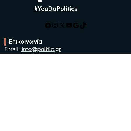
#YouDoPolitics
Facebook
Instagram
X
YouTube
Google
TikTok
Επικοινωνία
Email:
info@politic.gr
Τηλ:
+302310501850
Κιν:
+306986533609
Πολιτική Απορρήτου
Όροι χρήσης
Πολιτική Cookies
Πολιτική προστασίας προσωπικών
δεδομένων