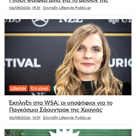
Μισέλ Φάιφερ μιλά για το μέλλον της
06/08/2026, 15:31
Σύνταξη Lifestyle Politic.gr
Lifestyle
Ό,τι είναι!
Έκπληξη στα WSA: οι υποψήφιοι για το
Παγκόσμιο Σάουντρακ της Χρονιάς
06/08/2026, 14:51
Σύνταξη Lifestyle Politic.gr