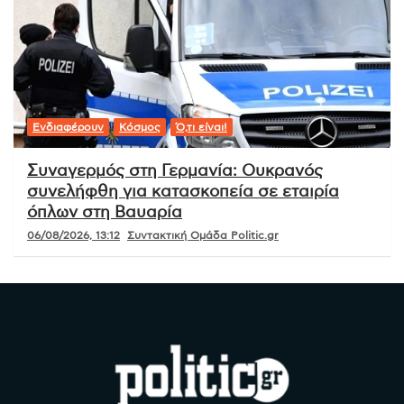
Ενδιαφέρουν
Κόσμος
Ό,τι είναι!
Συναγερμός στη Γερμανία: Ουκρανός
συνελήφθη για κατασκοπεία σε εταιρία
όπλων στη Βαυαρία
06/08/2026, 13:12
Συντακτική Ομάδα Politic.gr