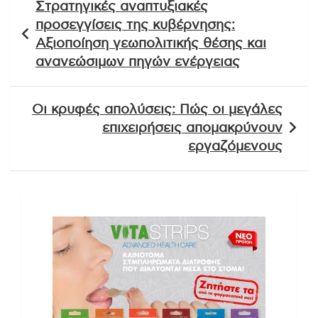
Στρατηγικές αναπτυξιακές
άρθρων
προσεγγίσεις της κυβέρνησης:
Αξιοποίηση γεωπολιτικής θέσης και
ανανεώσιμων πηγών ενέργειας
Οι κρυφές απολύσεις: Πώς οι μεγάλες
επιχειρήσεις απομακρύνουν
εργαζόμενους