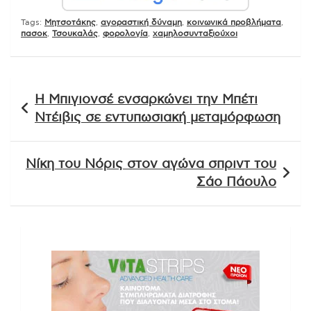
Tags:
Mητσοτάκης
,
αγοραστική δύναμη
,
κοινωνικά προβλήματα
,
πασοκ
,
Τσουκαλάς
,
φορολογία
,
χαμηλοσυνταξιούχοι
Πλοήγηση
Η Μπιγιονσέ ενσαρκώνει την Μπέτι
άρθρων
Ντέιβις σε εντυπωσιακή μεταμόρφωση
Νίκη του Νόρις στον αγώνα σπριντ του
Σάο Πάουλο