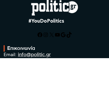
#YouDoPolitics
Facebook
Instagram
X
YouTube
Google
TikTok
Επικοινωνία
Email:
info@politic.gr
Τηλ:
+302310501850
Κιν:
+306986533609
Πολιτική Απορρήτου
Όροι χρήσης
Πολιτική Cookies
Πολιτική προστασίας προσωπικών