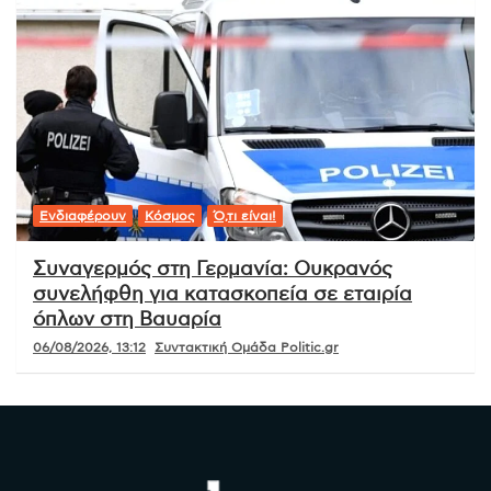
Ενδιαφέρουν
Κόσμος
Ό,τι είναι!
Συναγερμός στη Γερμανία: Ουκρανός
συνελήφθη για κατασκοπεία σε εταιρία
όπλων στη Βαυαρία
06/08/2026, 13:12
Συντακτική Ομάδα Politic.gr