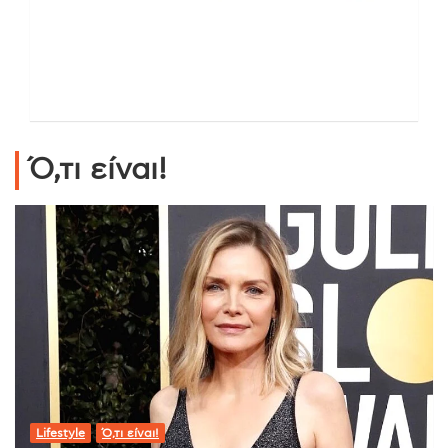
Ό,τι είναι!
Lifestyle
Ό,τι είναι!