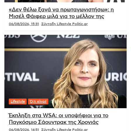
«Δεν θέλω ξανά να πρωταγωνιστήσω»: η
Μισέλ Φάιφερ μιλά για το μέλλον της
06/08/2026, 15:31
Σύνταξη Lifestyle Politic.gr
Lifestyle
Ό,τι είναι!
Έκπληξη στα WSA: οι υποψήφιοι για το
Παγκόσμιο Σάουντρακ της Χρονιάς
06/08/2026, 14:51
Σύνταξη Lifestyle Politic.gr