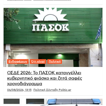
Ενδιαφέρουν
Ό,τι είναι!
Πολιτική
ΟΣΔΕ 2026: Το ΠΑΣΟΚ καταγγέλλει
κυβερνητικό φιάσκο και ζητά σαφές
χρονοδιάγραμμα
06/08/2026, 13:15
Πολιτική Σύνταξη Politic.gr