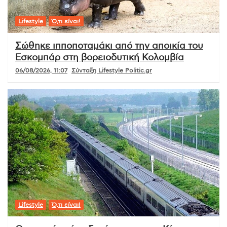
Lifestyle
Ό,τι είναι!
Σώθηκε ιπποποταμάκι από την αποικία του
Εσκομπάρ στη βορειοδυτική Κολομβία
06/08/2026, 11:07
Σύνταξη Lifestyle Politic.gr
Lifestyle
Ό,τι είναι!