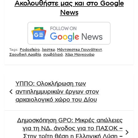
Ακολουθήστε μας και στο Google
News
Tags:
Podosfairo
,
λεστερ
,
Μάντσεστερ Γιουνάϊτεντ
,
Σαουδική Αραβία
,
συμβόλαιό
,
Χάρι Μαγκουάιρ
Πλοήγηση
ΥΠΠΟ: Ολοκλήρωση των
άρθρων
αντιπλημμυρικών έργων στον
αρχαιολογικό χώρο του Δίου
Δημοσκόπηση GPO: Μικρές απώλειες
για τη ΝΔ, άνοδος για το ΠΑΣΟΚ –
Στην τρίτη θέση η Ελληνική Λύση –