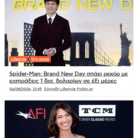
Lifestyle
Ό,τι είναι!
Spider-Man: Brand New Day σπάει ρεκόρ με
εισπράξεις 1 δισ. δολαρίων σε έξι μέρες
06/08/2026, 12:45
Σύνταξη Lifestyle Politic.gr