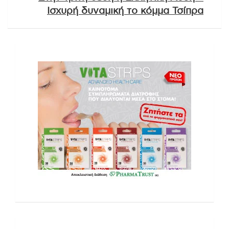
Ισχυρή δυναμική το κόμμα Τσίπρα