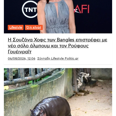
Lifestyle
Ό,τι είναι!
Η Σουζάνα Χοφς των Bangles επιστρέφει με
νέο σόλο άλμπουμ και τον Ρούφους
Γουέινραϊτ
06/08/2026, 12:06
Σύνταξη Lifestyle Politic.gr