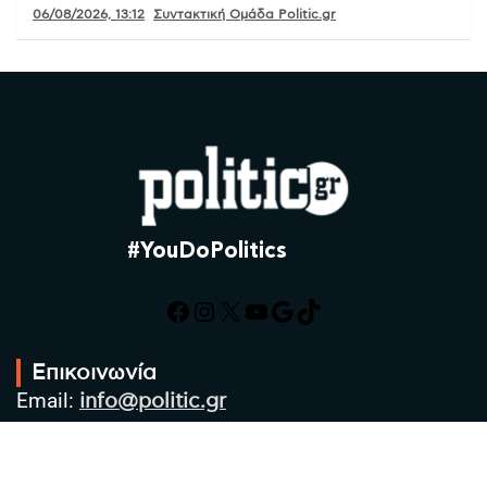
06/08/2026, 13:12
Συντακτική Ομάδα Politic.gr
#YouDoPolitics
Facebook
Instagram
X
YouTube
Google
TikTok
Επικοινωνία
Email:
info@politic.gr
Τηλ:
+302310501850
Κιν:
+306986533609