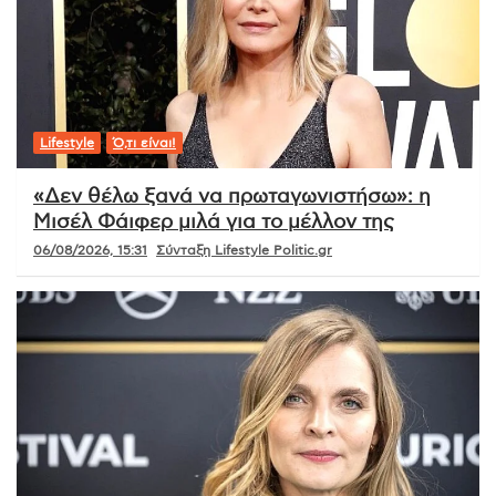
Lifestyle
Ό,τι είναι!
«Δεν θέλω ξανά να πρωταγωνιστήσω»: η
Μισέλ Φάιφερ μιλά για το μέλλον της
06/08/2026, 15:31
Σύνταξη Lifestyle Politic.gr