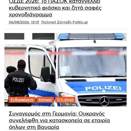
ΟΣΔΕ 2026: Το ΠΑΣΟΚ καταγγέλλει
κυβερνητικό φιάσκο και ζητά σαφές
χρονοδιάγραμμα
06/08/2026, 13:15
Πολιτική Σύνταξη Politic.gr
Ενδιαφέρουν
Κόσμος
Ό,τι είναι!
Συναγερμός στη Γερμανία: Ουκρανός
συνελήφθη για κατασκοπεία σε εταιρία
όπλων στη Βαυαρία