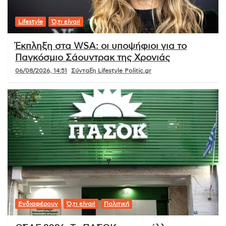
Lifestyle
Ό,τι είναι!
Έκπληξη στα WSA: οι υποψήφιοι για το
Παγκόσμιο Σάουντρακ της Χρονιάς
06/08/2026, 14:51
Σύνταξη Lifestyle Politic.gr
Ενδιαφέρουν
Ό,τι είναι!
Πολιτική