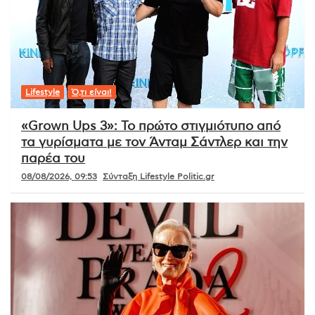
Lifestyle
Ό,τι είναι!
«Grown Ups 3»: Το πρώτο στιγμιότυπο από
τα γυρίσματα με τον Άνταμ Σάντλερ και την
παρέα του
08/08/2026, 09:53
Σύνταξη Lifestyle Politic.gr