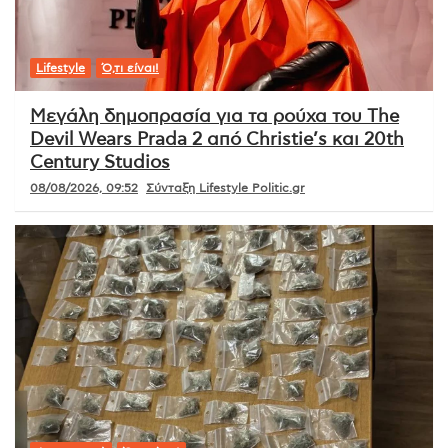
Lifestyle
Ό,τι είναι!
Μεγάλη δημοπρασία για τα ρούχα του The
Devil Wears Prada 2 από Christie’s και 20th
Century Studios
08/08/2026, 09:52
Σύνταξη Lifestyle Politic.gr