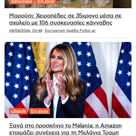
Αστυνομικό
Ό,τι είναι!
Μαρούσι: Χειροπέδες σε 35χρονο μέσα σε
σχολείο με 106 συσκευασίες κάνναβης
08/08/2026, 00:48
Συντακτική Ομάδα Politic.gr
Lifestyle
Ό,τι είναι!
Ξανά στο προσκήνιο το Melania: η Amazon
ετοιμάζει συνέχεια για τη Μελάνια Τραμπ