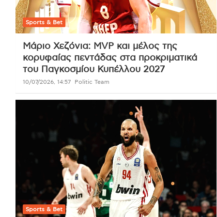
Sports & Bet
Μάριο Χεζόνια: MVP και μέλος της
κορυφαίας πεντάδας στα προκριματικά
του Παγκοσμίου Κυπέλλου 2027
10/07/2026, 14:57
Politic Team
Sports & Bet