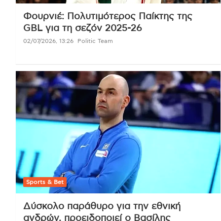
Φουρνιέ: Πολυτιμότερος Παίκτης της
GBL για τη σεζόν 2025-26
02/07/2026, 13:26
Politic Team
Sports & Bet
Δύσκολο παράθυρο για την εθνική
ανδρών, προειδοποιεί ο Βασίλης