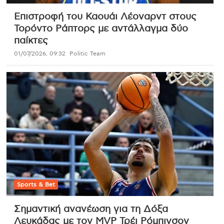
Επιστροφή του Καουάι Λέοναρντ στους
Τορόντο Ράπτορς με αντάλλαγμα δύο
παίκτες
01/07/2026, 09:32
Politic Team
Sports & Bet
Σημαντική ανανέωση για τη Δόξα
Λευκάδας με τον MVP Τρέι Ρόμπινσον