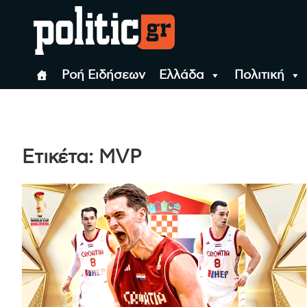
Skip
to
content
politic.gr
Ειδήσεις απο τη
Ροή Ειδήσεων
Ελλάδα
Πολιτική
politic.gr
Ειδήσεις απο τη Θεσσ
Θεσσαλονίκη, την
Ελλάδα και όλο τον
Ετικέτα:
MVP
Κόσμο