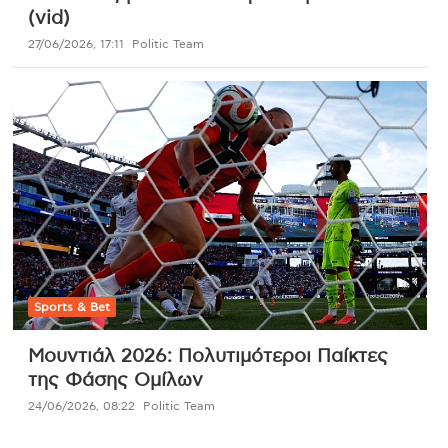
(vid)
27/06/2026, 17:11
Politic Team
Sports & Bet
Μουντιάλ 2026: Πολυτιμότεροι Παίκτες
της Φάσης Ομίλων
24/06/2026, 08:22
Politic Team