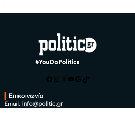
#YouDoPolitics
Facebook
Instagram
X
YouTube
Google
TikTok
Επικοινωνία
Email:
info@politic.gr
Τηλ:
+302310501850
Κιν:
+306986533609