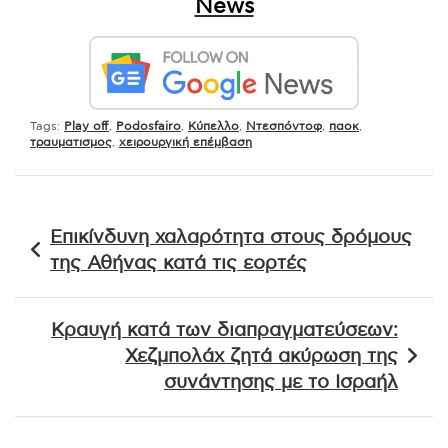
News
Tags:
Play off
,
Podosfairo
,
Κύπελλο
,
Ντεσπόντοφ
,
παοκ
,
τραυματισμος
,
χειρουργική επέμβαση
Πλοήγηση
Επικίνδυνη χαλαρότητα στους δρόμους
άρθρων
της Αθήνας κατά τις εορτές
Κραυγή κατά των διαπραγματεύσεων:
Χεζμπολάχ ζητά ακύρωση της
συνάντησης με το Ισραήλ