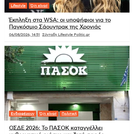
Lifestyle
Ό,τι είναι!
Έκπληξη στα WSA: οι υποψήφιοι για το
Παγκόσμιο Σάουντρακ της Χρονιάς
06/08/2026, 14:51
Σύνταξη Lifestyle Politic.gr
Ενδιαφέρουν
Ό,τι είναι!
Πολιτική
ΟΣΔΕ 2026: Το ΠΑΣΟΚ καταγγέλλει