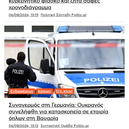
κυβερνητικό φιάσκο και ζητά σαφές
χρονοδιάγραμμα
06/08/2026, 13:15
Πολιτική Σύνταξη Politic.gr
Ενδιαφέρουν
Κόσμος
Ό,τι είναι!
Συναγερμός στη Γερμανία: Ουκρανός
συνελήφθη για κατασκοπεία σε εταιρία
όπλων στη Βαυαρία
06/08/2026, 13:12
Συντακτική Ομάδα Politic.gr