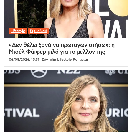
Lifestyle
Ό,τι είναι!
«Δεν θέλω ξανά να πρωταγωνιστήσω»: η
Μισέλ Φάιφερ μιλά για το μέλλον της
06/08/2026, 15:31
Σύνταξη Lifestyle Politic.gr