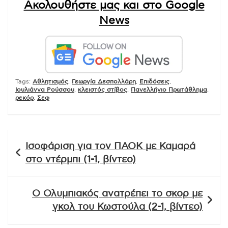
Ακολουθήστε μας και στο Google
News
Tags:
Αθλητισμός
,
Γεωργία Δεσπολλάρη
,
Επιδόσεις
,
Ιουλιάννα Ρούσσου
,
κλειστός στίβος
,
Πανελλήνιο Πρωτάθλημα
,
ρεκόρ
,
Σεφ
Πλοήγηση
Ισοφάριση για τον ΠΑΟΚ με Καμαρά
άρθρων
στο ντέρμπι (1-1, βίντεο)
Ο Ολυμπιακός ανατρέπει το σκορ με
γκολ του Κωστούλα (2-1, βίντεο)