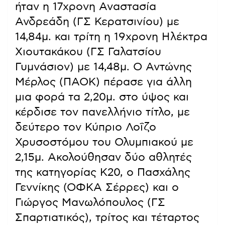
ήταν η 17χρονη Αναστασία
Ανδρεάδη (ΓΣ Κερατσινίου) με
14,84μ. και τρίτη η 19χρονη Ηλέκτρα
Χιουτακάκου (ΓΣ Γαλατσίου
Γυμνάσιον) με 14,48μ. Ο Αντώνης
Μέρλος (ΠΑΟΚ) πέρασε για άλλη
μια φορά τα 2,20μ. στο ύψος και
κέρδισε τον πανελλήνιο τίτλο, με
δεύτερο τον Κύπριο Λοΐζο
Χρυσοστόμου του Ολυμπιακού με
2,15μ. Ακολούθησαν δύο αθλητές
της κατηγορίας Κ20, ο Πασχάλης
Γεννίκης (ΟΦΚΑ Σέρρες) και ο
Γιώργος Μανωλόπουλος (ΓΣ
Σπαρτιατικός), τρίτος και τέταρτος