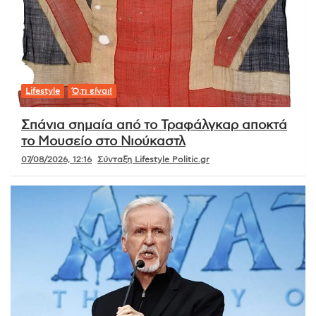
Lifestyle
Ό,τι είναι!
Σπάνια σημαία από το Τραφάλγκαρ αποκτά
το Μουσείο στο Νιούκαστλ
07/08/2026, 12:16
Σύνταξη Lifestyle Politic.gr