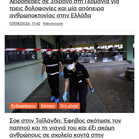
Χειροπέδες σε 31χρονο στη Γερμανία για
τρεις δολοφονίες και μία απόπειρα
ανθρωποκτονίας στην Ελλάδα
07/08/2026, 11:42
Newsroom
Ενδιαφέρουν
Κόσμος
Ό,τι είναι!
Σοκ στην Ταϊλάνδη: Έφηβος σκότωσε τον
παππού και τη γιαγιά του και έξι ακόμη
ανθρώπους σε σχολείο κοντά στην