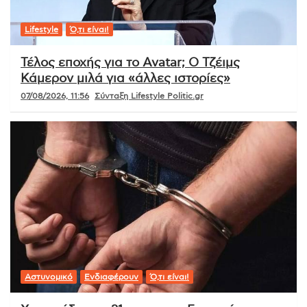
Lifestyle
Ό,τι είναι!
Τέλος εποχής για το Avatar; Ο Τζέιμς
Κάμερον μιλά για «άλλες ιστορίες»
07/08/2026, 11:56
Σύνταξη Lifestyle Politic.gr
Αστυνομικό
Ενδιαφέρουν
Ό,τι είναι!