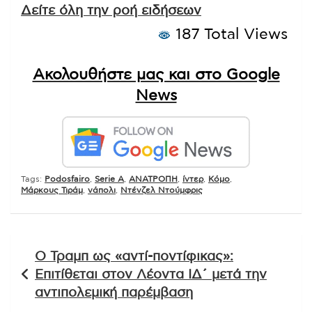
Δείτε όλη την ροή ειδήσεων
187 Total Views
Ακολουθήστε μας και στο Google
News
Tags:
Podosfairo
,
Serie A
,
ΑΝΑΤΡΟΠΗ
,
ίντερ
,
Κόμο
,
Μάρκους Τιράμ
,
νάπολι
,
Ντένζελ Ντούμφρις
Πλοήγηση
Ο Τραμπ ως «αντί-ποντίφικας»:
άρθρων
Επιτίθεται στον Λέοντα ΙΔ΄ μετά την
αντιπολεμική παρέμβαση