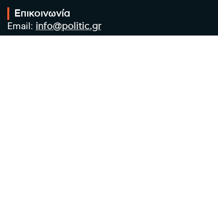
Επικοινωνία
Email:
info@politic.gr
Τηλ:
+302310501850
Κιν:
+306986533609
Πολιτική Απορρήτου
Όροι χρήσης
Πολιτική Cookies
Πολιτική προστασίας προσωπικών
δεδομένων
Συντακτική Ομάδα
Στοιχεία Επιχείρησης