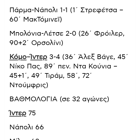
Πάρμα-Νάπολι 1-1 (1΄ Στρεφέτσα –
60΄ ΜακΤόμινεϊ)
Μπολόνια-Λέτσε 2-0 (26΄ Φρόιλερ,
90+2΄ Ορσολίνι)
Κόμο
–
Ίντερ
3-4 (36΄ Άλεξ Βάγε, 45΄
Νίκο Πας, 89΄ πεν. Ντα Κούνια –
45+1΄, 49΄ Τιράμ, 58΄, 72΄
Ντούμφρις)
ΒΑΘΜΟΛΟΓΙΑ (σε 32 αγώνες)
Ίντερ
75
Νάπολι 66