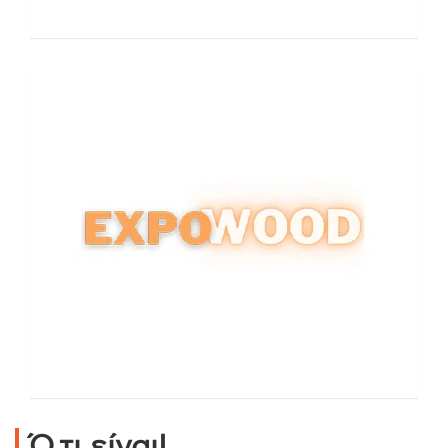
Ό,τι είναι!