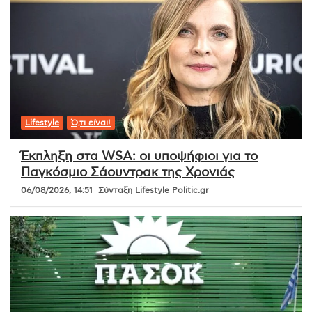
Lifestyle
Ό,τι είναι!
Έκπληξη στα WSA: οι υποψήφιοι για το
Παγκόσμιο Σάουντρακ της Χρονιάς
06/08/2026, 14:51
Σύνταξη Lifestyle Politic.gr