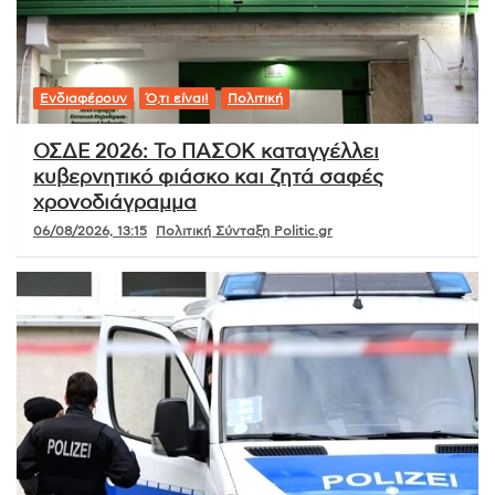
Ενδιαφέρουν
Ό,τι είναι!
Πολιτική
ΟΣΔΕ 2026: Το ΠΑΣΟΚ καταγγέλλει
κυβερνητικό φιάσκο και ζητά σαφές
χρονοδιάγραμμα
06/08/2026, 13:15
Πολιτική Σύνταξη Politic.gr