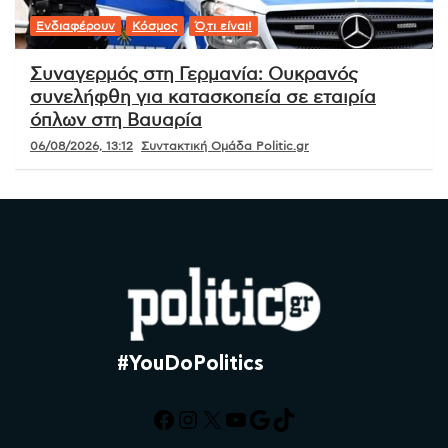
Ενδιαφέρουν
Κόσμος
Ό,τι είναι!
Συναγερμός στη Γερμανία: Ουκρανός
συνελήφθη για κατασκοπεία σε εταιρία
όπλων στη Βαυαρία
06/08/2026, 13:12
Συντακτική Ομάδα Politic.gr
#YouDoPolitics
Facebook
Instagram
X
YouTube
Google
TikTok