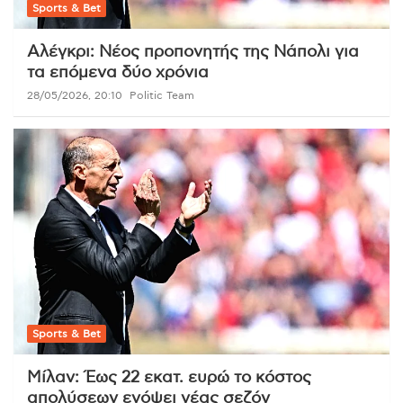
Sports & Bet
Αλέγκρι: Νέος προπονητής της Νάπολι για
τα επόμενα δύο χρόνια
28/05/2026, 20:10
Politic Team
Sports & Bet
Μίλαν: Έως 22 εκατ. ευρώ το κόστος
απολύσεων ενόψει νέας σεζόν