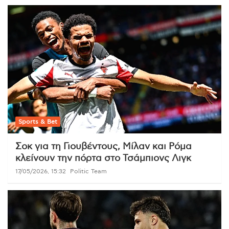
Sports & Bet
Σοκ για τη Γιουβέντους, Μίλαν και Ρόμα
κλείνουν την πόρτα στο Τσάμπιονς Λιγκ
17/05/2026, 15:32
Politic Team