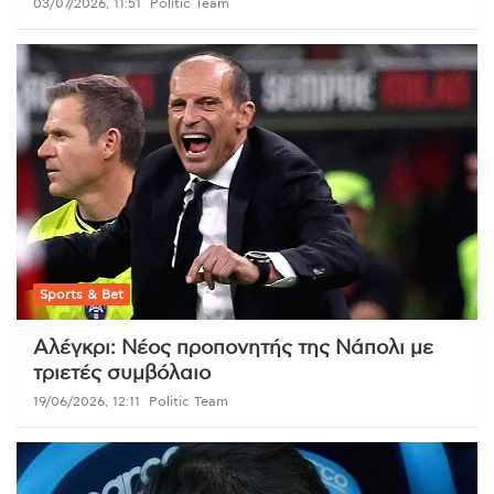
03/07/2026, 11:51
Politic Team
Sports & Bet
Αλέγκρι: Νέος προπονητής της Νάπολι με
τριετές συμβόλαιο
19/06/2026, 12:11
Politic Team