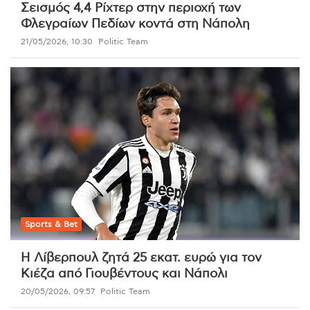
Σεισμός 4,4 Ρίχτερ στην περιοχή των
Φλεγραίων Πεδίων κοντά στη Νάπολη
21/05/2026, 10:30
Politic Team
Sports & Bet
Η Λίβερπουλ ζητά 25 εκατ. ευρώ για τον
Κιέζα από Γιουβέντους και Νάπολι
20/05/2026, 09:57
Politic Team