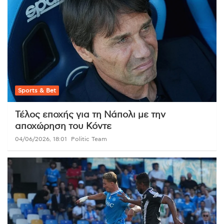
Sports & Bet
Τέλος εποχής για τη Νάπολι με την
αποχώρηση του Κόντε
04/06/2026, 18:01
Politic Team