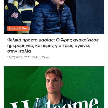
Sports & Bet
Φιλικά προετοιμασίας: Ο Άρης ανακοίνωσε
ημερομηνίες και ώρες για τρεις αγώνες
στην Ιταλία
13/07/2026, 17:51
Politic Team