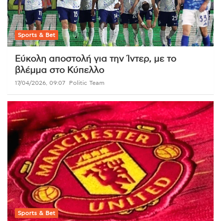
Sports & Bet
Εύκολη αποστολή για την Ίντερ, με το
βλέμμα στο Κύπελλο
17/04/2026, 09:07
Politic Team
Sports & Bet