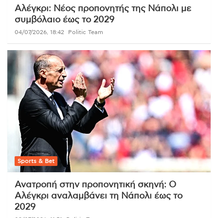
Αλέγκρι: Νέος προπονητής της Νάπολι με
συμβόλαιο έως το 2029
04/07/2026, 18:42
Politic Team
Sports & Bet
Ανατροπή στην προπονητική σκηνή: Ο
Αλέγκρι αναλαμβάνει τη Νάπολι έως το
2029