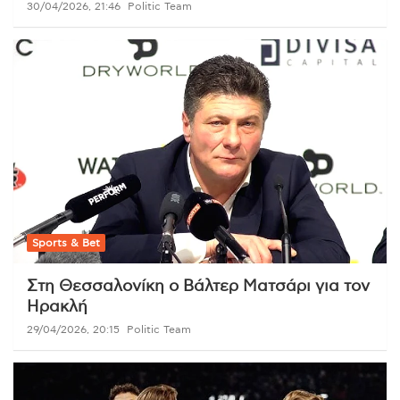
30/04/2026, 21:46
Politic Team
Sports & Bet
Στη Θεσσαλονίκη ο Βάλτερ Ματσάρι για τον
Ηρακλή
29/04/2026, 20:15
Politic Team