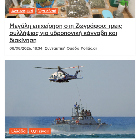
Αστυνομικό
Ό,τι είναι!
Μεγάλη επιχείρηση στη Ζωγράφου: τρεις
συλλήψεις για υδροπονική κάνναβη και
διακίνηση
08/08/2026, 18:34
Συντακτική Ομάδα Politic.gr
Ελλάδα
Ό,τι είναι!