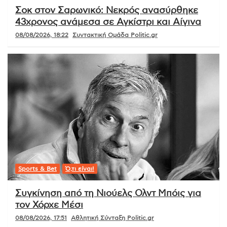
Σοκ στον Σαρωνικό: Νεκρός ανασύρθηκε
43χρονος ανάμεσα σε Αγκίστρι και Αίγινα
08/08/2026, 18:22
Συντακτική Ομάδα Politic.gr
Sports & Bet
Ό,τι είναι!
Συγκίνηση από τη Νιούελς Ολντ Μπόις για
τον Χόρχε Μέσι
08/08/2026, 17:51
Αθλητική Σύνταξη Politic.gr