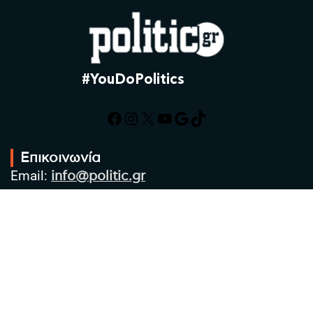
#YouDoPolitics
Facebook
Instagram
X
YouTube
Google
TikTok
Επικοινωνία
Email:
info@politic.gr
Τηλ:
+302310501850
Κιν:
+306986533609
Πολιτική Απορρήτου
Όροι χρήσης
Πολιτική Cookies