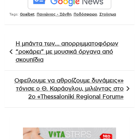
Tags:
Goalbet
,
Πανιώνιος - Ξάνθη
,
Ποδόσφαιρο
,
Στοίχημα
Πλοήγηση
Η μπάντα των… απορριμματοφόρων
άρθρων
“ροκάρει” με μουσικά όργανα από
σκουπίδια
Οφείλουμε να αθροίζουμε δυνάμεις«»
τόνισε ο Θ. Καράογλου, μιλώντας στο
2ο «Thessaloniki Regional Forum»