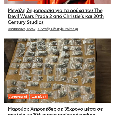
Μεγάλη δημοπρασία για τα ρούχα του The
Devil Wears Prada 2 από Christie’s και 20th
Century Studios
08/08/2026, 09:52
Σύνταξη Lifestyle Politic.gr
Αστυνομικό
Ό,τι είναι!
Μαρούσι: Χειροπέδες σε 35χρονο μέσα σε