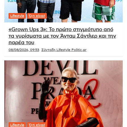
Lifestyle
Ό,τι είναι!
«Grown Ups 3»: Το πρώτο στιγμιότυπο από
τα γυρίσματα με τον Άνταμ Σάντλερ και την
παρέα του
08/08/2026, 09:53
Σύνταξη Lifestyle Politic.gr
Lifestyle
Ό,τι είναι!