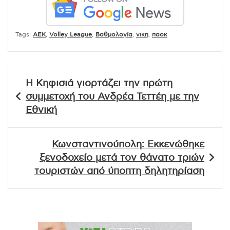
Tags:
AEK
,
Volley League
,
Βαθμολογία
,
νικη
,
παοκ
Πλοήγηση
Η Κηφισιά γιορτάζει την πρώτη
άρθρων
συμμετοχή του Ανδρέα Τεττέη με την
Εθνική
Κωνσταντινούπολη: Εκκενώθηκε
ξενοδοχείο μετά τον θάνατο τριών
τουριστών από ύποπτη δηλητηρίαση