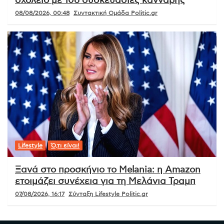
σχολείο με 106 συσκευασίες κάνναβης
08/08/2026, 00:48
Συντακτική Ομάδα Politic.gr
Lifestyle
Ό,τι είναι!
Ξανά στο προσκήνιο το Melania: η Amazon
ετοιμάζει συνέχεια για τη Μελάνια Τραμπ
07/08/2026, 16:17
Σύνταξη Lifestyle Politic.gr