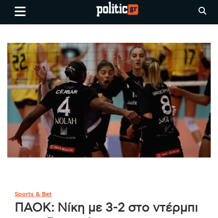
Skip
politic.gr
Ειδήσεις απο τη
to
Θεσσαλονίκη, την Ελλάδα και
content
όλο τον Κόσμο
Sports & Bet
ΠΑΟΚ: Νίκη με 3-2 στο ντέρμπι