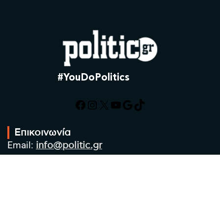
#YouDoPolitics
Facebook
Instagram
X
YouTube
Google
TikTok
Επικοινωνία
Email:
info@politic.gr
Τηλ:
+302310501850
Κιν:
+306986533609
Πολιτική Απορρήτου
Όροι χρήσης