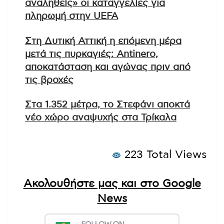
αναληθείς» οι καταγγελίες για
πληρωμή στην UEFA
Στη Δυτική Αττική η επόμενη μέρα
μετά τις πυρκαγιές: Antinero,
αποκατάσταση και αγώνας πριν από
τις βροχές
Στα 1.352 μέτρα, το Στεφάνι αποκτά
νέο χώρο αναψυχής στα Τρίκαλα
223 Total Views
Ακολουθήστε μας και στο Google
News