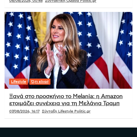
08/08/2026, 00:48
Συντακτική Ομάδα Politic.gr
Lifestyle
Ό,τι είναι!
Ξανά στο προσκήνιο το Melania: η Amazon
ετοιμάζει συνέχεια για τη Μελάνια Τραμπ
07/08/2026, 16:17
Σύνταξη Lifestyle Politic.gr