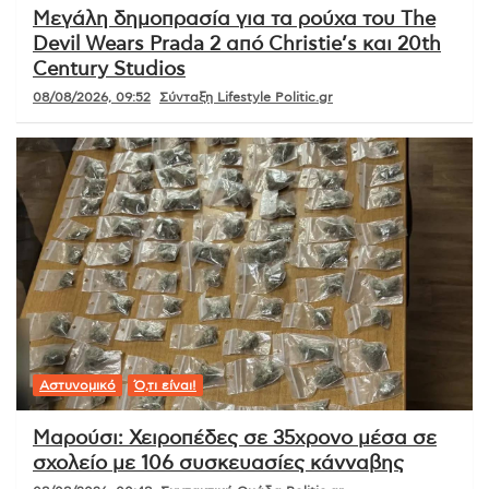
Μεγάλη δημοπρασία για τα ρούχα του The
Devil Wears Prada 2 από Christie’s και 20th
Century Studios
08/08/2026, 09:52
Σύνταξη Lifestyle Politic.gr
Αστυνομικό
Ό,τι είναι!
Μαρούσι: Χειροπέδες σε 35χρονο μέσα σε
σχολείο με 106 συσκευασίες κάνναβης