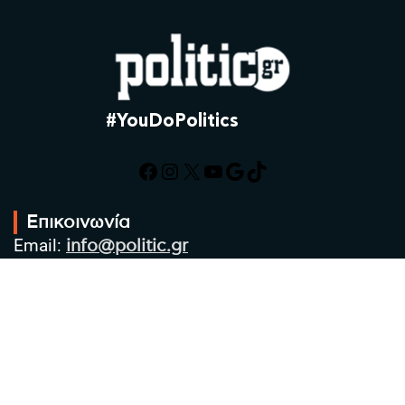
#YouDoPolitics
Facebook
Instagram
X
YouTube
Google
TikTok
Επικοινωνία
Email:
info@politic.gr
Τηλ:
+302310501850
Κιν:
+306986533609
Πολιτική Απορρήτου
Όροι χρήσης