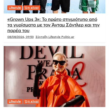
Lifestyle
Ό,τι είναι!
«Grown Ups 3»: Το πρώτο στιγμιότυπο από
τα γυρίσματα με τον Άνταμ Σάντλερ και την
παρέα του
08/08/2026, 09:53
Σύνταξη Lifestyle Politic.gr
Lifestyle
Ό,τι είναι!