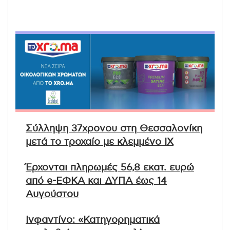
Σύλληψη 37χρονου στη Θεσσαλονίκη
μετά το τροχαίο με κλεμμένο ΙΧ
Έρχονται πληρωμές 56,8 εκατ. ευρώ
από e-ΕΦΚΑ και ΔΥΠΑ έως 14
Αυγούστου
Ινφαντίνο: «Κατηγορηματικά