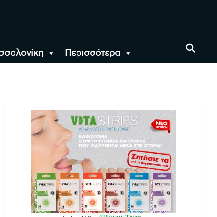
σσαλονίκη
Περισσότερα
αι όλο τον Κόσμο