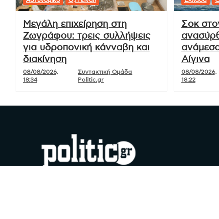
Μεγάλη επιχείρηση στη
Σοκ στο
Ζωγράφου: τρεις συλλήψεις
ανασύρθ
για υδροπονική κάνναβη και
ανάμεσα
διακίνηση
Αίγινα
08/08/2026,
Συντακτική Ομάδα
08/08/2026,
18:34
Politic.gr
18:22
#YouDoPolitics
Facebook
Instagram
X
YouTube
Google
TikTok