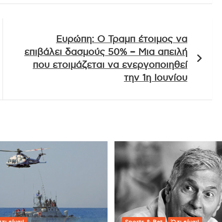
Ευρώπη: Ο Τραμπ έτοιμος να
επιβάλει δασμούς 50% – Μια απειλή
που ετοιμάζεται να ενεργοποιηθεί
την 1η Ιουνίου
,τι είναι!
Sports & Bet
Ό,τι είναι!