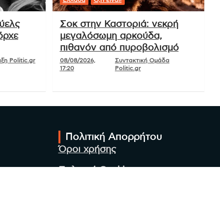
ούελς
Σοκ στην Καστοριά: νεκρή
όρχε
μεγαλόσωμη αρκούδα,
πιθανόν από πυροβολισμό
η Politic.gr
08/08/2026,
Συντακτική Ομάδα
17:20
Politic.gr
Πολιτική Απορρήτου
Όροι χρήσης
Πολιτική Cookies
Πολιτική προστασίας
προσωπικών δεδομένων