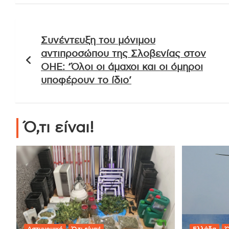
Πλοήγηση
Συνέντευξη του μόνιμου
άρθρων
αντιπροσώπου της Σλοβενίας στον
ΟΗΕ: ‘Όλοι οι άμαχοι και οι όμηροι
υποφέρουν το ίδιο’
Ό,τι είναι!
Αστυνομικό
Ό,τι είναι!
Ελλάδα
Ό