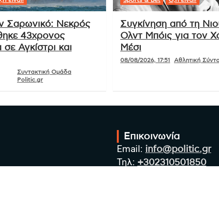
ν Σαρωνικό: Νεκρός
Συγκίνηση από τη Νι
ηκε 43χρονος
Ολντ Μπόις για τον Χ
 σε Αγκίστρι και
Μέσι
08/08/2026, 17:51
Αθλητική Σύνταξ
Συντακτική Ομάδα
Politic.gr
Επικοινωνία
Email:
info@politic.gr
Τηλ:
+302310501850
Κιν:
+306986533609