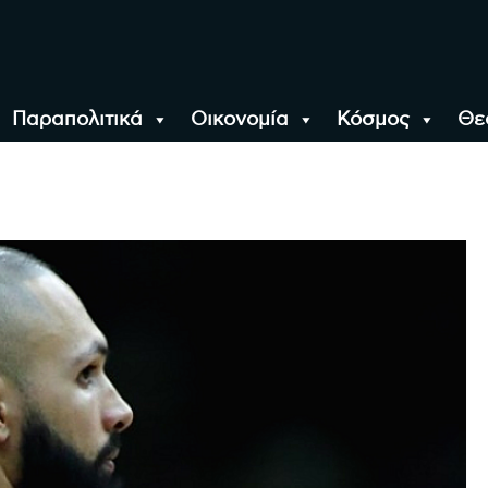
Παραπολιτικά
Οικονομία
Κόσμος
Θε
αλονίκη, την Ελλάδα κ