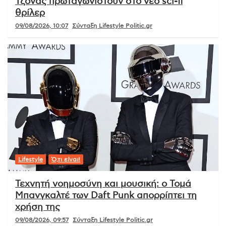
Τζόνας πρωταγωνιστούν στο νέο sci-fi
θρίλερ
09/08/2026, 10:07
Σύνταξη Lifestyle Politic.gr
Lifestyle
Ό,τι είναι!
Τεχνητή νοημοσύνη και μουσική: ο Τομά
Μπανγκαλτέ των Daft Punk απορρίπτει τη
χρήση της
09/08/2026, 09:57
Σύνταξη Lifestyle Politic.gr