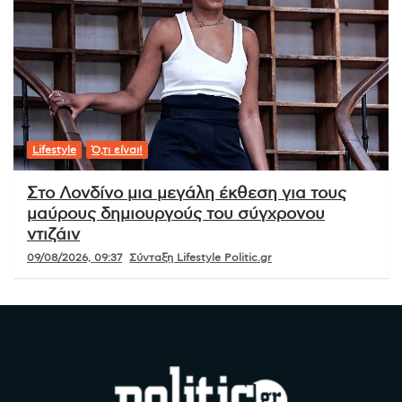
Lifestyle
Ό,τι είναι!
Στο Λονδίνο μια μεγάλη έκθεση για τους
μαύρους δημιουργούς του σύγχρονου
ντιζάιν
09/08/2026, 09:37
Σύνταξη Lifestyle Politic.gr