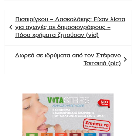
Πλοήγηση
Πισπιρίγκου – Δασκαλάκης: Eίχαν λίστα
άρθρων
για αγωγές σε δημοσιογράφους –
Πόσα χρήματα ζητούσαν (vid)
Δωρεά σε ιδρύματα από τον Στέφανο
Τσιτσιπά (pic)