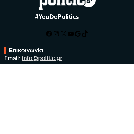
#YouDoPolitics
Facebook
Instagram
X
YouTube
Google
TikTok
Επικοινωνία
Email:
info@politic.gr
Τηλ:
+302310501850
Κιν:
+306986533609
Πολιτική Απορρήτου
Όροι χρήσης
Πολιτική Cookies
Πολιτική προστασίας προσωπικών
δεδομένων