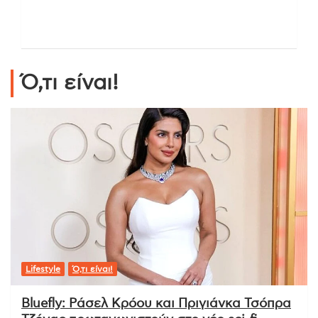
Ό,τι είναι!
Lifestyle
Ό,τι είναι!
Bluefly: Ράσελ Κρόου και Πριγιάνκα Τσόπρα