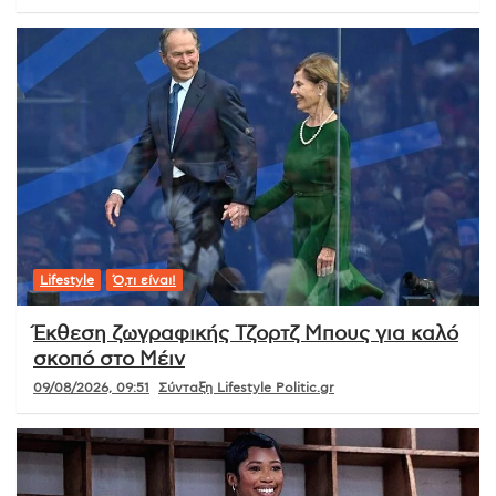
Lifestyle
Ό,τι είναι!
Έκθεση ζωγραφικής Τζορτζ Μπους για καλό
σκοπό στο Μέιν
09/08/2026, 09:51
Σύνταξη Lifestyle Politic.gr