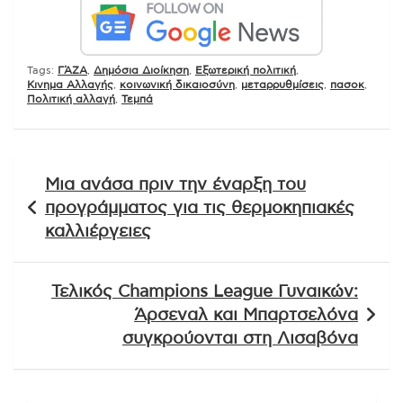
Tags:
ΓΆΖΑ
,
Δημόσια Διοίκηση
,
Εξωτερική πολιτική
,
Κινημα Αλλαγής
,
κοινωνική δικαιοσύνη
,
μεταρρυθμίσεις
,
πασοκ
,
Πολιτική αλλαγή
,
Τεμπά
Πλοήγηση
Μια ανάσα πριν την έναρξη του
άρθρων
προγράμματος για τις θερμοκηπιακές
καλλιέργειες
Τελικός Champions League Γυναικών:
Άρσεναλ και Μπαρτσελόνα
συγκρούονται στη Λισαβόνα