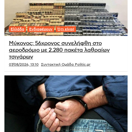
Ελλάδα
Ενδιαφέρουν
Ό,τι είναι!
Μύκονος: 56χρονος συνελήφθη στο
αεροδρόμιο με 2.280 πακέτα λαθραίων
τσιγάρων
07/08/2026, 13:10
Συντακτική Ομάδα Politic.gr