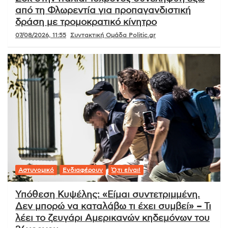
από τη Φλωρεντία για προπαγανδιστική
δράση με τρομοκρατικό κίνητρο
07/08/2026, 11:55
Συντακτική Ομάδα Politic.gr
Αστυνομικό
Ενδιαφέρουν
Ό,τι είναι!
Υπόθεση Κυψέλης: «Είμαι συντετριμμένη.
Δεν μπορώ να καταλάβω τι έχει συμβεί» – Τι
λέει το ζευγάρι Αμερικανών κηδεμόνων του