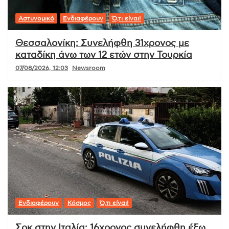
Αστυνομικό
Ενδιαφέρουν
Ό,τι είναι!
Θεσσαλονίκη: Συνελήφθη 31χρονος με
καταδίκη άνω των 12 ετών στην Τουρκία
07/08/2026, 12:03
Newsroom
Ενδιαφέρουν
Κόσμος
Ό,τι είναι!
Σοκ στην Ιταλία: 16χρονος συνελήφθη έξω