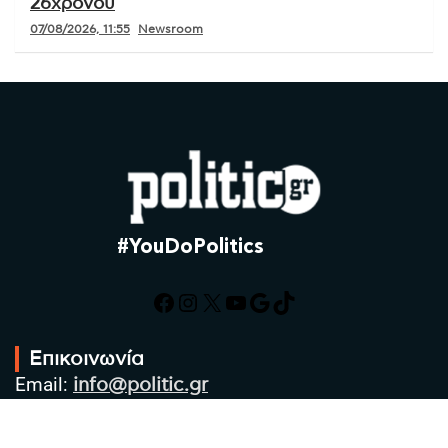
26χρονου
07/08/2026, 11:55
Newsroom
#YouDoPolitics
Facebook
Instagram
X
YouTube
Google
TikTok
Επικοινωνία
Email:
info@politic.gr
Τηλ:
+302310501850
Κιν:
+306986533609