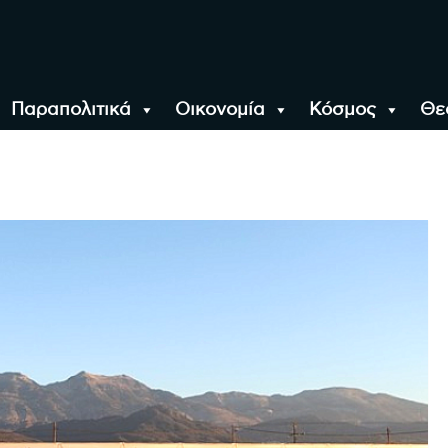
Παραπολιτικά
Οικονομία
Κόσμος
Θε
αλονίκη, την Ελλάδα κ