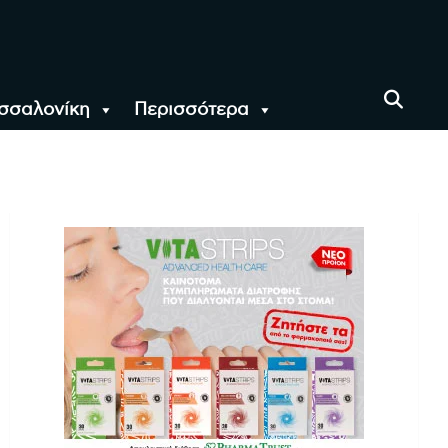
σσαλονίκη
Περισσότερα
αι όλο τον Κόσμο