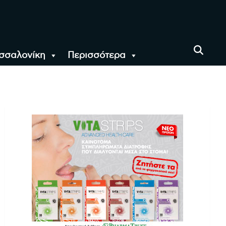
σσαλονίκη
Περισσότερα
αι όλο τον Κόσμο