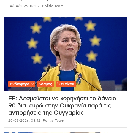
14/04/2026, 08:02
Politic Team
Ενδιαφέρουν
Κόσμος
Ό,τι είναι!
ΕΕ: Δεσμεύεται να χορηγήσει το δάνειο
90 δισ. ευρώ στην Ουκρανία παρά τις
αντιρρήσεις της Ουγγαρίας
20/03/2026, 08:42
Politic Team