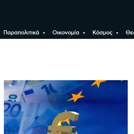
Παραπολιτικά
Οικονομία
Κόσμος
Θε
αλονίκη, την Ελλάδα κ