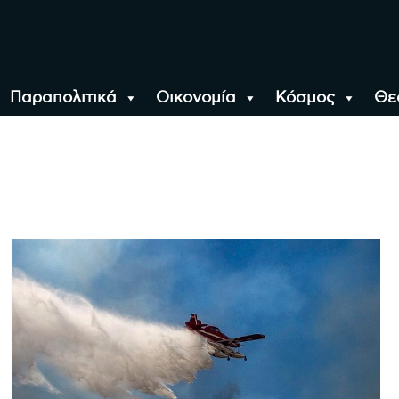
Παραπολιτικά
Οικονομία
Κόσμος
Θε
αλονίκη, την Ελλάδα κ