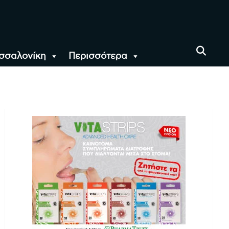
σσαλονίκη
Περισσότερα
αι όλο τον Κόσμο