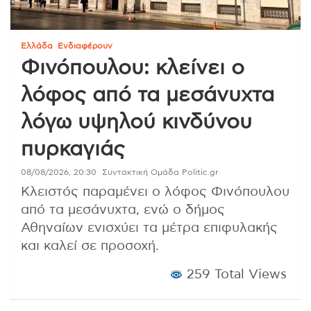
Ελλάδα
Ενδιαφέρουν
Φινόπουλου: κλείνει ο
λόφος από τα μεσάνυχτα
λόγω υψηλού κινδύνου
πυρκαγιάς
08/08/2026, 20:30
Συντακτική Ομάδα Politic.gr
Κλειστός παραμένει ο λόφος Φινόπουλου
από τα μεσάνυχτα, ενώ ο δήμος
Αθηναίων ενισχύει τα μέτρα επιφυλακής
και καλεί σε προσοχή.
259 Total Views