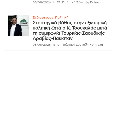
08/08/2026, 14:35
Πολιτική Σύνταξη Politic.gr
Ενδιαφέρουν
Πολιτική
Στρατηγικό βάθος στην εξωτερική
πολιτική ζητά ο Κ. Τσουκαλάς μετά
τη συμφωνία Τουρκίας-Σαουδικής
Αραβίας-Πακιστάν
08/08/2026, 13:15
Πολιτική Σύνταξη Politic.gr