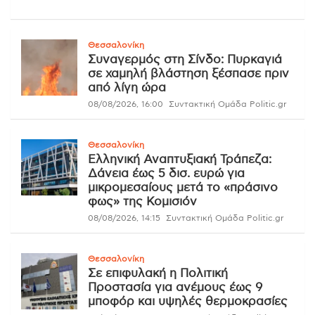
Θεσσαλονίκη
Συναγερμός στη Σίνδο: Πυρκαγιά
σε χαμηλή βλάστηση ξέσπασε πριν
από λίγη ώρα
08/08/2026, 16:00
Συντακτική Ομάδα Politic.gr
Θεσσαλονίκη
Ελληνική Αναπτυξιακή Τράπεζα:
Δάνεια έως 5 δισ. ευρώ για
μικρομεσαίους μετά το «πράσινο
φως» της Κομισιόν
08/08/2026, 14:15
Συντακτική Ομάδα Politic.gr
Θεσσαλονίκη
Σε επιφυλακή η Πολιτική
Προστασία για ανέμους έως 9
μποφόρ και υψηλές θερμοκρασίες