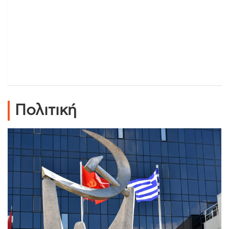
Πολιτική