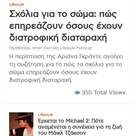
Lifestyle
Σχόλια για το σώμα: πώς
επηρεάζουν όσους έχουν
διατροφική διαταραχή
08/08/2026, 19:00
Σύνταξη Lifestyle Politic.gr
Η περίπτωση της Αριάνα Γκράντε ανοίγει
τη συζήτηση για το πώς τα σχόλια για το
σώμα επηρεάζουν όσους έχουν
διατροφική διαταραχή.
355 Total Views
Lifestyle
Έρχεται το Michael 2: Πότε
αναμένεται η συνέχεια για τη ζωή
του Μάικλ Τζάκσον