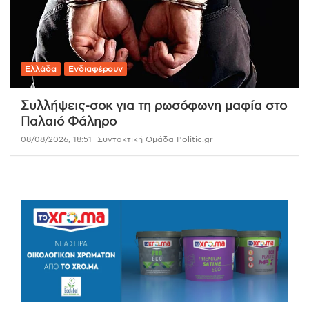
Ελλάδα
Ενδιαφέρουν
Συλλήψεις-σοκ για τη ρωσόφωνη μαφία στο
Παλαιό Φάληρο
08/08/2026, 18:51
Συντακτική Ομάδα Politic.gr