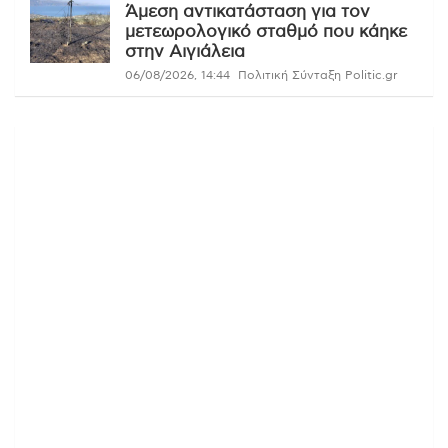
Άμεση αντικατάσταση για τον
μετεωρολογικό σταθμό που κάηκε
στην Αιγιάλεια
06/08/2026, 14:44
Πολιτική Σύνταξη Politic.gr