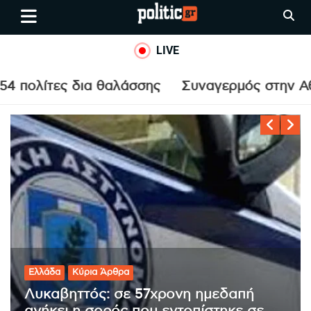
Skip
politic.gr
Ειδήσεις απο τη
to
Θεσσαλονίκη, την Ελλάδα και
content
LIVE
όλο τον Κόσμο
ια θαλάσσης
Συναγερμός στην Αθήνα: Κλείνει
Κύρια Άρθρα
Οικονομία
Σούπερ μάρκετ: επεκτείνεται η
πρωτοβουλία για τις τιμές με 686