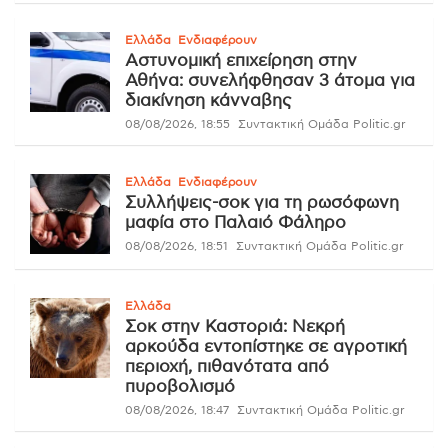
Ελλάδα
Ενδιαφέρουν
Αστυνομική επιχείρηση στην
Αθήνα: συνελήφθησαν 3 άτομα για
διακίνηση κάνναβης
08/08/2026, 18:55
Συντακτική Ομάδα Politic.gr
Ελλάδα
Ενδιαφέρουν
Συλλήψεις-σοκ για τη ρωσόφωνη
μαφία στο Παλαιό Φάληρο
08/08/2026, 18:51
Συντακτική Ομάδα Politic.gr
Ελλάδα
Σοκ στην Καστοριά: Νεκρή
αρκούδα εντοπίστηκε σε αγροτική
περιοχή, πιθανότατα από
πυροβολισμό
08/08/2026, 18:47
Συντακτική Ομάδα Politic.gr