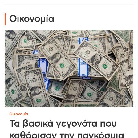
Οικονομία
Οικονομία
Τα βασικά γεγονότα που
καθόρισαν την παγκόσμια