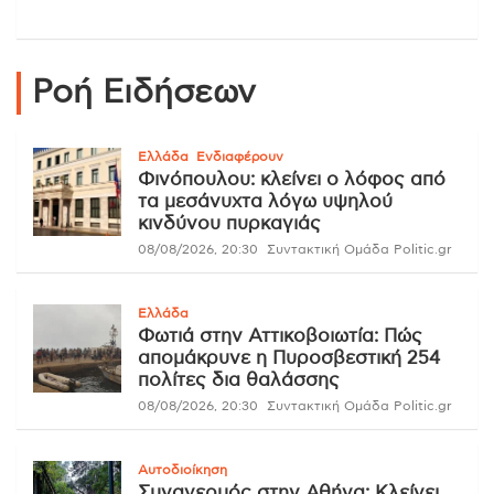
Ροή Ειδήσεων
Ελλάδα
Ενδιαφέρουν
Φινόπουλου: κλείνει ο λόφος από
τα μεσάνυχτα λόγω υψηλού
κινδύνου πυρκαγιάς
08/08/2026, 20:30
Συντακτική Ομάδα Politic.gr
Ελλάδα
Φωτιά στην Αττικοβοιωτία: Πώς
απομάκρυνε η Πυροσβεστική 254
πολίτες δια θαλάσσης
08/08/2026, 20:30
Συντακτική Ομάδα Politic.gr
Αυτοδιοίκηση
Συναγερμός στην Αθήνα: Κλείνει