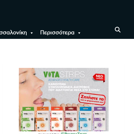
σσαλονίκη
Περισσότερα
αι όλο τον Κόσμο