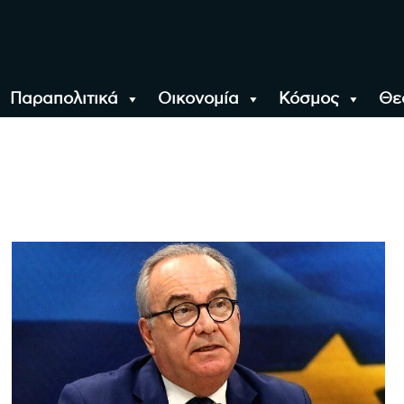
Παραπολιτικά
Οικονομία
Κόσμος
Θε
αλονίκη, την Ελλάδα κ