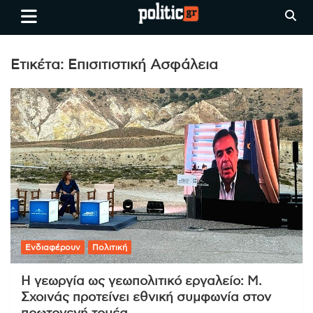
Skip
politic.gr
Ειδήσεις απο τη
to
Θεσσαλονίκη, την Ελλάδα και
content
όλο τον Κόσμο
Ετικέτα:
Επισιτιστική Ασφάλεια
Ενδιαφέρουν
Πολιτική
Η γεωργία ως γεωπολιτικό εργαλείο: Μ.
Σχοινάς προτείνει εθνική συμφωνία στον