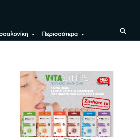
σσαλονίκη
Περισσότερα
αι όλο τον Κόσμο