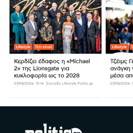
Lifestyle
Ό,τι είναι!
Lifestyle
Ό
Κερδίζει έδαφος η «Michael
Τζέιμς Γ
2» της Lionsgate για
ανάγκη 
κυκλοφορία ως το 2028
μέσα απ
07/08/2026, 15:16
Σύνταξη Lifestyle Politic.gr
07/08/2026, 