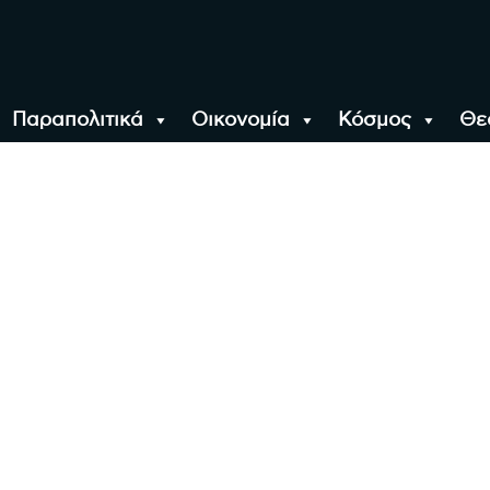
Παραπολιτικά
Οικονομία
Κόσμος
Θε
αλονίκη, την Ελλάδα κ