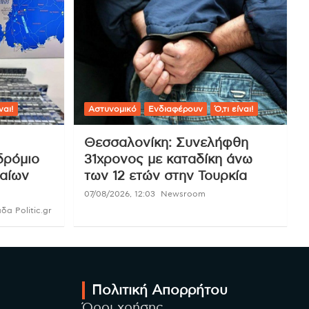
ναι!
Αστυνομικό
Ενδιαφέρουν
Ό,τι είναι!
Θεσσαλονίκη: Συνελήφθη
δρόμιο
31χρονος με καταδίκη άνω
ραίων
των 12 ετών στην Τουρκία
07/08/2026, 12:03
Newsroom
δα Politic.gr
Πολιτική Απορρήτου
Όροι χρήσης