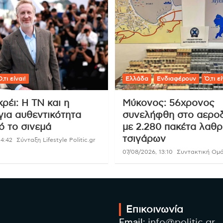
,τι είναι!
Ελλάδα
Ενδιαφέρουν
Ό,τι εί
κρέι: Η ΤΝ και η
Μύκονος: 56χρονος
για αυθεντικότητα
συνελήφθη στο αερο
ό το σινεμά
με 2.280 πακέτα λαθ
τσιγάρων
14:42
Σύνταξη Lifestyle Politic.gr
07/08/2026, 13:10
Συντακτική Ομά
Επικοινωνία
Email:
info@politic.gr