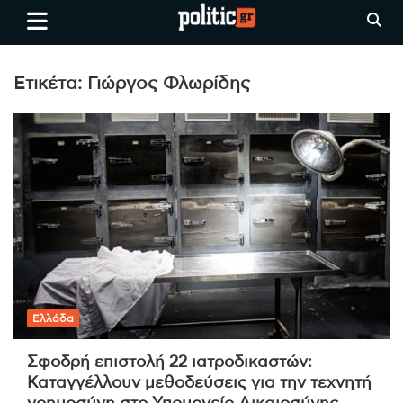
Skip
politic.gr
Ειδήσεις απο τη
to
Θεσσαλονίκη, την Ελλάδα και
content
όλο τον Κόσμο
Ετικέτα:
Γιώργος Φλωρίδης
Ελλάδα
Σφοδρή επιστολή 22 ιατροδικαστών:
Καταγγέλλουν μεθοδεύσεις για την τεχνητή