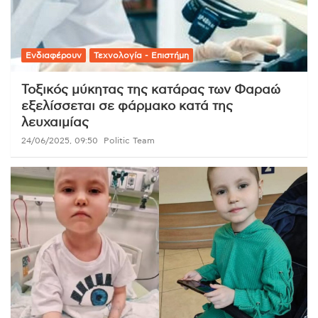
Ενδιαφέρουν
Τεχνολογία - Επιστήμη
Τοξικός μύκητας της κατάρας των Φαραώ
εξελίσσεται σε φάρμακο κατά της
λευχαιμίας
24/06/2025, 09:50
Politic Team