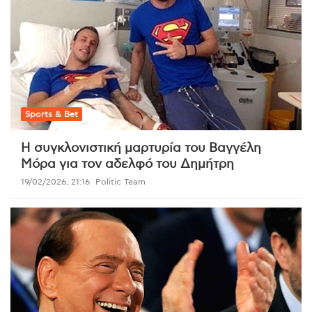
Sports & Bet
Η συγκλονιστική μαρτυρία του Βαγγέλη
Μόρα για τον αδελφό του Δημήτρη
19/02/2026, 21:16
Politic Team