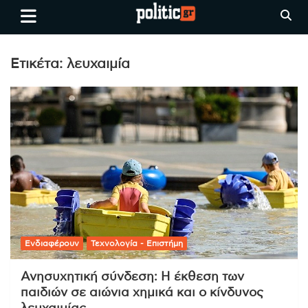
Skip
politic.gr
Ειδήσεις απο τη
to
Θεσσαλονίκη, την Ελλάδα και
content
όλο τον Κόσμο
Ετικέτα:
λευχαιμία
Ενδιαφέρουν
Τεχνολογία - Επιστήμη
Ανησυχητική σύνδεση: Η έκθεση των
παιδιών σε αιώνια χημικά και ο κίνδυνος