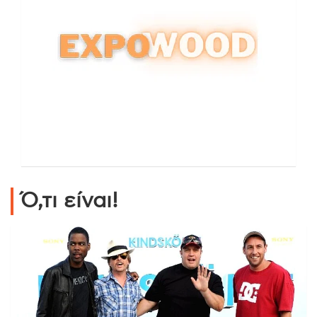
Ό,τι είναι!