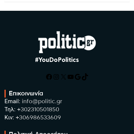
#YouDoPolitics
Facebook
Instagram
X
YouTube
Google
TikTok
Επικοινωνία
Email:
info@politic.gr
Τηλ:
+302310501850
Κιν:
+306986533609