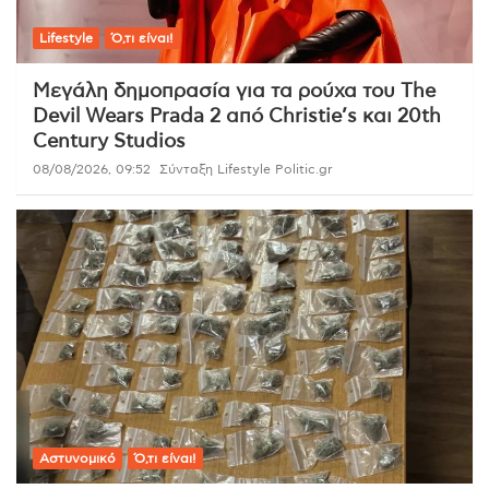
Lifestyle
Ό,τι είναι!
Μεγάλη δημοπρασία για τα ρούχα του The
Devil Wears Prada 2 από Christie’s και 20th
Century Studios
08/08/2026, 09:52
Σύνταξη Lifestyle Politic.gr
Αστυνομικό
Ό,τι είναι!