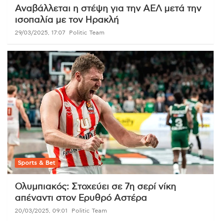
Αναβάλλεται η στέψη για την ΑΕΛ μετά την
ισοπαλία με τον Ηρακλή
29/03/2025, 17:07
Politic Team
Sports & Bet
Ολυμπιακός: Στοχεύει σε 7η σερί νίκη
απέναντι στον Ερυθρό Αστέρα
20/03/2025, 09:01
Politic Team