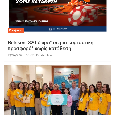
Ειδήσεις
Betsson: 320 δώρα* σε μια εορταστική
προσφορά* χωρίς κατάθεση
19/04/2025, 10:03
Politic Team