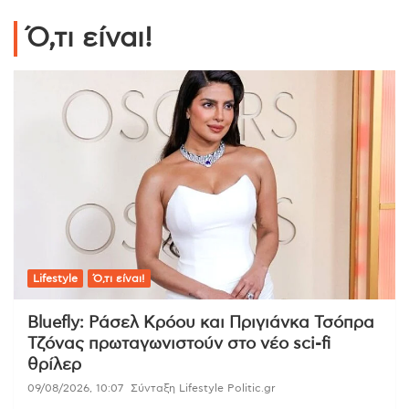
Ό,τι είναι!
Lifestyle
Ό,τι είναι!
Bluefly: Ράσελ Κρόου και Πριγιάνκα Τσόπρα
Τζόνας πρωταγωνιστούν στο νέο sci-fi
θρίλερ
09/08/2026, 10:07
Σύνταξη Lifestyle Politic.gr