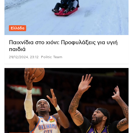
Ελλάδα
Παιχνίδια στο χιόνι: Προφυλάξεις για υγιή
παιδιά
29/12/2024, 23:12
Politic Team