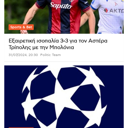
Sports & Bet
Εξαιρετική ισοπαλία 3-3 για τον Αστέρα
Τρίπολης με την Μπολόνια
31/07/2024, 20:30
Politic Team