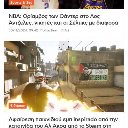
Sports & Bet
ΝΒΑ: Θρίαμβος των Θάντερ στο Λος
Άντζελες, νικητές και οι Σέλτικς με διαφορά
30/11/2024, 09:42
PoliticTeam (Γ.Α.)
Ειδήσεις
Αφαίρεση παιχνιδιού εμπ inspirado από την
καταιγίδα του Αλ Άκσα από το Steam στη