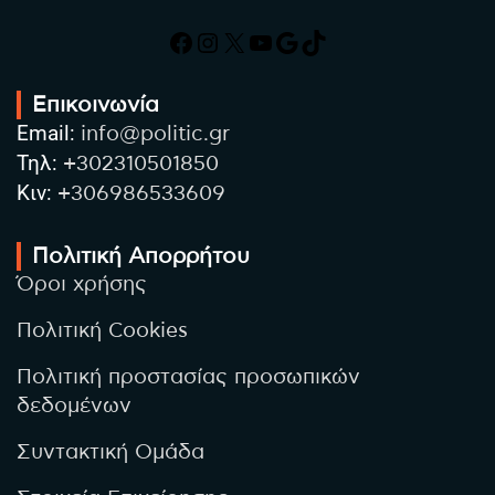
Facebook
Instagram
X
YouTube
Google
TikTok
Επικοινωνία
Email:
info@politic.gr
Τηλ:
+302310501850
Κιν:
+306986533609
Πολιτική Απορρήτου
Όροι χρήσης
Πολιτική Cookies
Πολιτική προστασίας προσωπικών
δεδομένων
Συντακτική Ομάδα