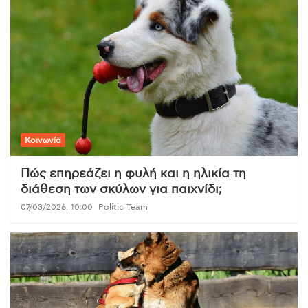
Κοινωνία
Πώς επηρεάζει η φυλή και η ηλικία τη
διάθεση των σκύλων για παιχνίδι;
07/03/2026, 10:00
Politic Team