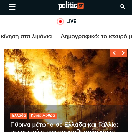
Skip
politic.gr
Ειδήσεις απο τη
to
Θεσσαλονίκη, την Ελλάδα και
content
LIVE
όλο τον Κόσμο
ια
Δημογραφικό: το ισχυρό μήνυμα Μαρινάκη γ
Κόσμος
Κύρια Άρθρα