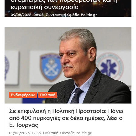
Θετικές συνομιλίες του Ομάν με το
Ιράν για τα Στενά του Ορμούζ
08/08/2026, 19:02
Συντακτική Ομάδα Politic.gr
Ενδιαφέρουν
Πολιτική
Σε επιφυλακή η Πολιτική Προστασία: Πάνω
από 400 πυρκαγιές σε δέκα ημέρες, λέει ο
Ε. Τουρνάς
09/08/2026, 12:36
Πολιτική Σύνταξη Politic.gr