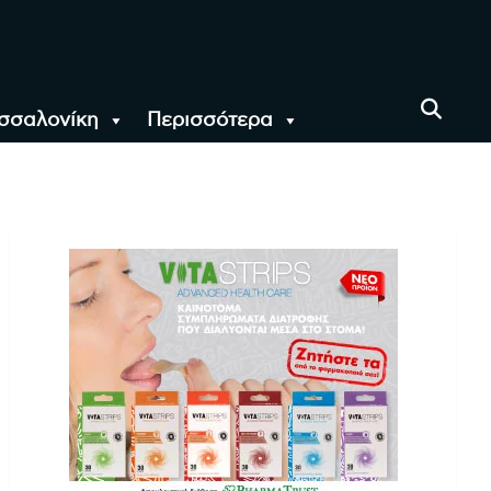
σσαλονίκη
Περισσότερα
αι όλο τον Κόσμο