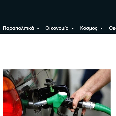
Παραπολιτικά
Οικονομία
Κόσμος
Θε
αλονίκη, την Ελλάδα κ