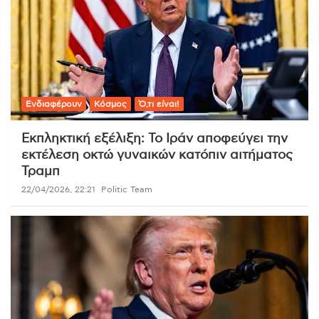
Ενδιαφέρουν
Κόσμος
Ό,τι είναι!
Εκπληκτική εξέλιξη: Το Ιράν αποφεύγει την
εκτέλεση οκτώ γυναικών κατόπιν αιτήματος
Τραμπ
22/04/2026, 22:21
Politic Team