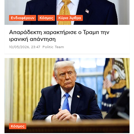
Ενδιαφέρουν
Κόσμος
Κύρια Άρθρα
Απαράδεκτη χαρακτήρισε ο Τραμπ την
ιρανική απάντηση
10/05/2026, 23:47
Politic Team
Κόσμος