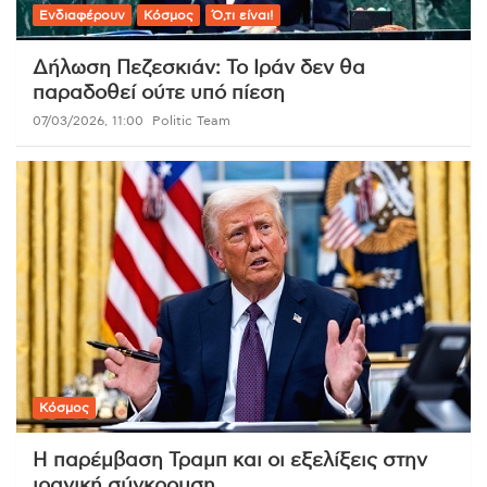
Ενδιαφέρουν
Κόσμος
Ό,τι είναι!
Δήλωση Πεζεσκιάν: Το Ιράν δεν θα
παραδοθεί ούτε υπό πίεση
07/03/2026, 11:00
Politic Team
Κόσμος
Η παρέμβαση Τραμπ και οι εξελίξεις στην
ιρανική σύγκρουση