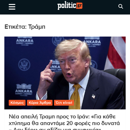
Skip
politic.gr
Ειδήσεις απο τη
to
Θεσσαλονίκη, την Ελλάδα και
content
όλο τον Κόσμο
Ετικέτα:
Τράμπ
Κόσμος
Κύρια Άρθρα
Ό,τι είναι!
Νέα απειλή Τραμπ προς το Ιράν: «Για κάθε
χτύπημα θα απαντάμε 20 φορές πιο δυνατά