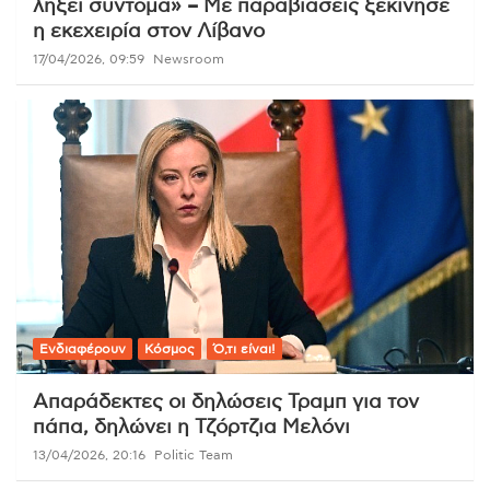
λήξει σύντομα» – Με παραβιάσεις ξεκίνησε
η εκεχειρία στον Λίβανο
17/04/2026, 09:59
Newsroom
Ενδιαφέρουν
Κόσμος
Ό,τι είναι!
Απαράδεκτες οι δηλώσεις Τραμπ για τον
πάπα, δηλώνει η Τζόρτζια Μελόνι
13/04/2026, 20:16
Politic Team