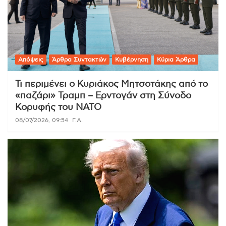
Απόψεις
Άρθρα Συντακτών
Κυβέρνηση
Κύρια Άρθρα
Τι περιμένει ο Κυριάκος Μητσοτάκης από το
«παζάρι» Τραμπ – Ερντογάν στη Σύνοδο
Κορυφής του ΝΑΤΟ
08/07/2026, 09:54
Γ.Α.