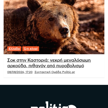
Ελλάδα
Ό,τι είναι!
Σοκ στην Καστοριά: νεκρή μεγαλόσωμη
αρκούδα, πιθανόν από πυροβολισμό
08/08/2026, 17:20
Συντακτική Ομάδα Politic.gr