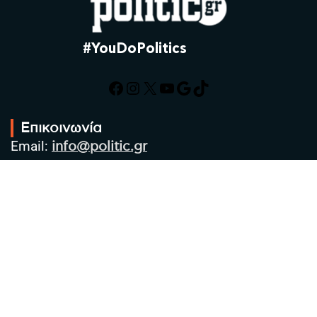
#YouDoPolitics
Facebook
Instagram
X
YouTube
Google
TikTok
Επικοινωνία
Email:
info@politic.gr
Τηλ:
+302310501850
Κιν:
+306986533609
Πολιτική Απορρήτου
Όροι χρήσης
Πολιτική Cookies
Πολιτική προστασίας προσωπικών