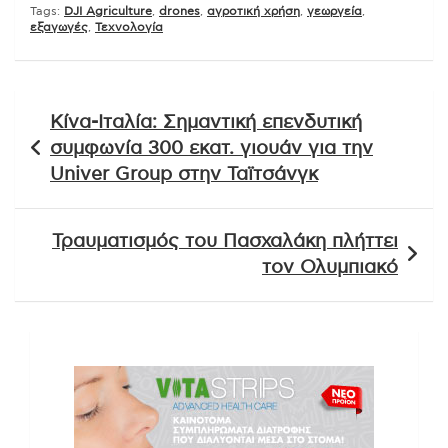
Tags:
DJI Agriculture
,
drones
,
αγροτική χρήση
,
γεωργεία
,
εξαγωγές
,
Τεχνολογία
Πλοήγηση
Κίνα-Ιταλία: Σημαντική επενδυτική
άρθρων
συμφωνία 300 εκατ. γιουάν για την
Univer Group στην Ταϊτσάνγκ
Τραυματισμός του Πασχαλάκη πλήττει
τον Ολυμπιακό