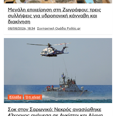
Μεγάλη επιχείρηση στη Ζωγράφου: τρεις
συλλήψεις για υδροπονική κάνναβη και
διακίνηση
08/08/2026, 18:34
Συντακτική Ομάδα Politic.gr
Ελλάδα
Ό,τι είναι!
Σοκ στον Σαρωνικό: Νεκρός ανασύρθηκε
43χρονος ανάμεσα σε Αγκίστρι και Αίγινα