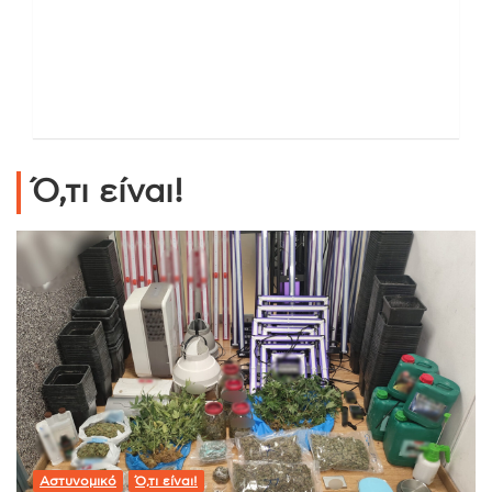
Ό,τι είναι!
Αστυνομικό
Ό,τι είναι!