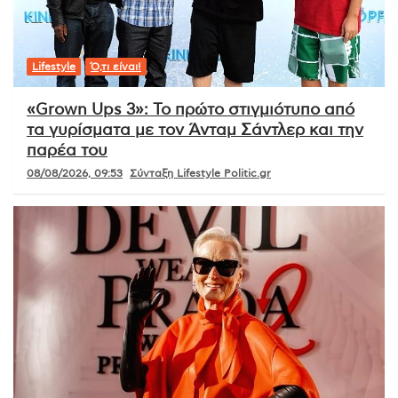
Lifestyle
Ό,τι είναι!
«Grown Ups 3»: Το πρώτο στιγμιότυπο από
τα γυρίσματα με τον Άνταμ Σάντλερ και την
παρέα του
08/08/2026, 09:53
Σύνταξη Lifestyle Politic.gr