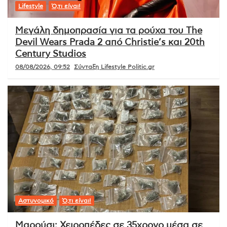
Lifestyle
Ό,τι είναι!
Μεγάλη δημοπρασία για τα ρούχα του The
Devil Wears Prada 2 από Christie’s και 20th
Century Studios
08/08/2026, 09:52
Σύνταξη Lifestyle Politic.gr
Αστυνομικό
Ό,τι είναι!
Μαρούσι: Χειροπέδες σε 35χρονο μέσα σε