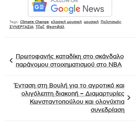
Tags:
Climate Change
,
κλασική μουσική
,
μουσική
,
Πολιτισμός
,
ΣΥΝΕΡΓΑΣΙΑ
,
Τζαζ
,
Φεστιβάλ
Πλοήγηση
Πρωτοφανής καταδίκη στο σκάνδαλο
άρθρων
παράνομου στοιχηματισμού στο ΝΒΑ
Ένταση στη Βουλή για το αγροτικό και
ολιγόλεπτη διακοπή – Διαμαρτυρίες
Κωνσταντοπούλου και ολονύχτια
συνεδρίαση