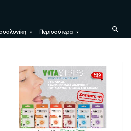
σσαλονίκη
Περισσότερα
αι όλο τον Κόσμο