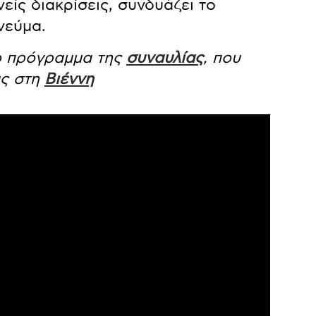
είς διακρίσεις, συνδυάζει το
νεύμα.
το πρόγραμμα της
συναυλίας
, που
ας στη
Βιέννη