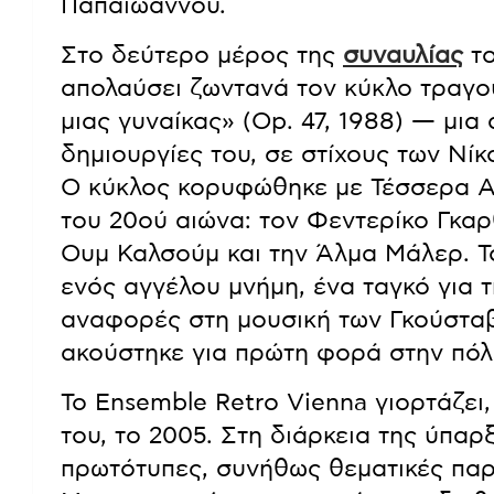
Παπαϊωάννου.
Στο δεύτερο μέρος της
συναυλίας
το
απολαύσει ζωντανά τον κύκλο τραγο
μιας γυναίκας» (Op. 47, 1988) — μια 
δημιουργίες του, σε στίχους των Νί
Ο κύκλος κορυφώθηκε με Τέσσερα Α
του 20ού αιώνα: τον Φεντερίκο Γκαρθ
Ουμ Καλσούμ και την Άλμα Μάλερ. Το
ενός αγγέλου μνήμη, ένα ταγκό για 
αναφορές στη μουσική των Γκούστα
ακούστηκε για πρώτη φορά στην πόλ
Το Ensemble Retro Vienna γιορτάζει,
του, το 2005. Στη διάρκεια της ύπαρ
πρωτότυπες, συνήθως θεματικές παρ