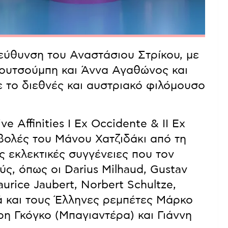
ιεύθυνση του Αναστάσιου Στρίκου, με
Κουτσούμπη και Άννα Αγαθώνος και
 το διεθνές και αυστριακό φιλόμουσο
ve Affinities I Ex Occidente & II Ex
αβολές του Μάνου Χατζιδάκι από τη
ις εκλεκτικές συγγένειες που τον
, όπως οι Darius Milhaud, Gustav
aurice Jaubert, Norbert Schultze,
ά και τους Έλληνες ρεμπέτες Μάρκο
η Γκόγκο (Μπαγιαντέρα) και Γιάννη