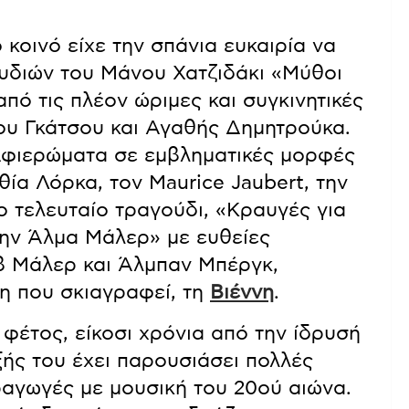
 κοινό είχε την σπάνια ευκαιρία να
υδιών του Μάνου Χατζιδάκι «Μύθοι
από τις πλέον ώριμες και συγκινητικές
κου Γκάτσου και Αγαθής Δημητρούκα.
φιερώματα σε εμβληματικές μορφές
ία Λόρκα, τον Maurice Jaubert, την
 τελευταίο τραγούδι, «Κραυγές για
την Άλμα Μάλερ» με ευθείες
β Μάλερ και Άλμπαν Μπέργκ,
η που σκιαγραφεί, τη
Βιέννη
.
 φέτος, είκοσι χρόνια από την ίδρυσή
ξής του έχει παρουσιάσει πολλές
αγωγές με μουσική του 20ού αιώνα.