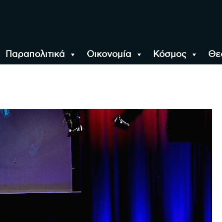
Παραπολιτικά
Οικονομία
Κόσμος
Θε
αλονίκη, την Ελλάδα κ