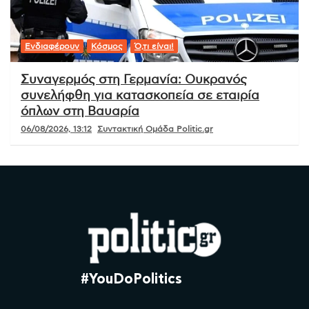
Ενδιαφέρουν
Κόσμος
Ό,τι είναι!
Συναγερμός στη Γερμανία: Ουκρανός
συνελήφθη για κατασκοπεία σε εταιρία
όπλων στη Βαυαρία
06/08/2026, 13:12
Συντακτική Ομάδα Politic.gr
#YouDoPolitics