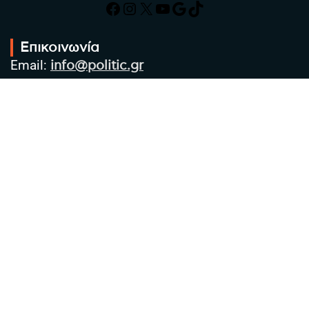
Facebook
Instagram
X
YouTube
Google
TikTok
Επικοινωνία
Email:
info@politic.gr
Τηλ:
+302310501850
Κιν:
+306986533609
Πολιτική Απορρήτου
Όροι χρήσης
Πολιτική Cookies
Πολιτική προστασίας προσωπικών
δεδομένων
Συντακτική Ομάδα
Στοιχεία Επιχείρησης