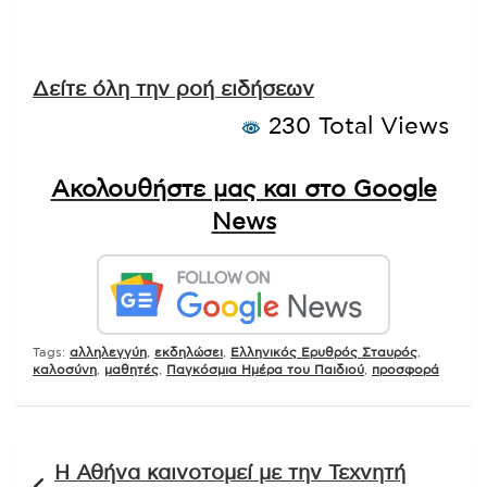
Δείτε όλη την ροή ειδήσεων
230 Total Views
Ακολουθήστε μας και στο Google
News
Tags:
αλληλεγγύη
,
εκδηλώσει
,
Ελληνικός Ερυθρός Σταυρός
,
καλοσύνη
,
μαθητές
,
Παγκόσμια Ημέρα του Παιδιού
,
προσφορά
Πλοήγηση
Η Αθήνα καινοτομεί με την Τεχνητή