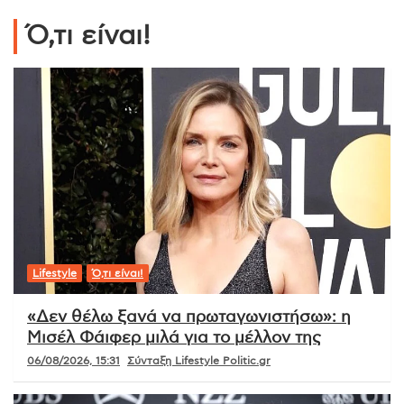
Ό,τι είναι!
Lifestyle
Ό,τι είναι!
«Δεν θέλω ξανά να πρωταγωνιστήσω»: η
Μισέλ Φάιφερ μιλά για το μέλλον της
06/08/2026, 15:31
Σύνταξη Lifestyle Politic.gr