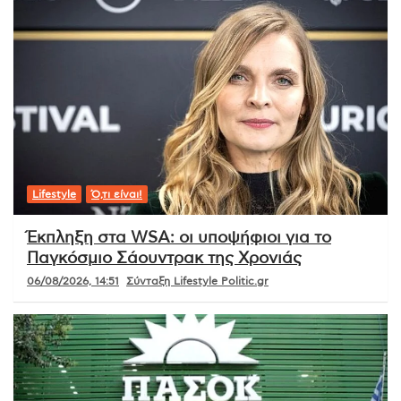
Lifestyle
Ό,τι είναι!
Έκπληξη στα WSA: οι υποψήφιοι για το
Παγκόσμιο Σάουντρακ της Χρονιάς
06/08/2026, 14:51
Σύνταξη Lifestyle Politic.gr