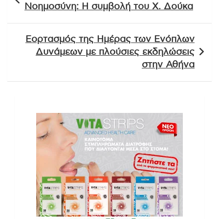
άρθρων
Νοημοσύνη: Η συμβολή του Χ. Δούκα
Εορτασμός της Ημέρας των Ενόπλων
Δυνάμεων με πλούσιες εκδηλώσεις
στην Αθήνα