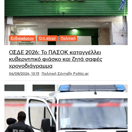
Ενδιαφέρουν
Ό,τι είναι!
Πολιτική
ΟΣΔΕ 2026: Το ΠΑΣΟΚ καταγγέλλει
κυβερνητικό φιάσκο και ζητά σαφές
χρονοδιάγραμμα
06/08/2026, 13:15
Πολιτική Σύνταξη Politic.gr