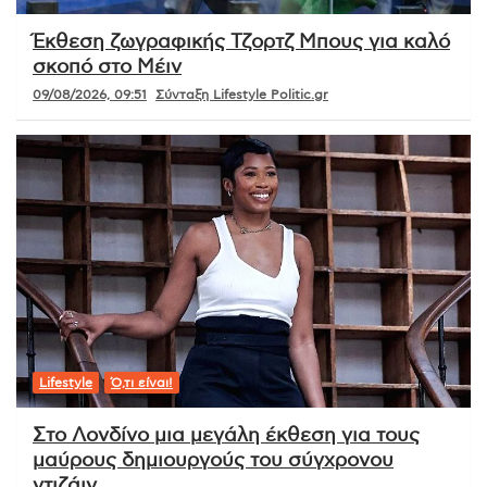
Έκθεση ζωγραφικής Τζορτζ Μπους για καλό
σκοπό στο Μέιν
09/08/2026, 09:51
Σύνταξη Lifestyle Politic.gr
Lifestyle
Ό,τι είναι!
Στο Λονδίνο μια μεγάλη έκθεση για τους
μαύρους δημιουργούς του σύγχρονου
ντιζάιν