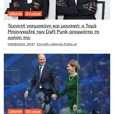
Lifestyle
Ό,τι είναι!
Τεχνητή νοημοσύνη και μουσική: ο Τομά
Μπανγκαλτέ των Daft Punk απορρίπτει τη
χρήση της
09/08/2026, 09:57
Σύνταξη Lifestyle Politic.gr
Lifestyle
Ό,τι είναι!