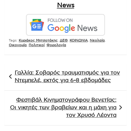
News
Tags:
Kυριάκος Μητσοτάκης
,
ΔΕΘ
,
ΚΟΙΝΩΝΙΑ
,
Νεολαία
,
Οικονομία
,
Πολιτικοί
,
Φορολογία
Πλοήγηση
Γαλλία: Σοβαρός τραυματισμός για τον
άρθρων
Ντεμπελέ, εκτός για 6-8 εβδομάδες
Φεστιβάλ Κινηματογράφου Βενετίας:
Οι νικητές των βραβείων και η μάχη για
τον Χρυσό Λέοντα