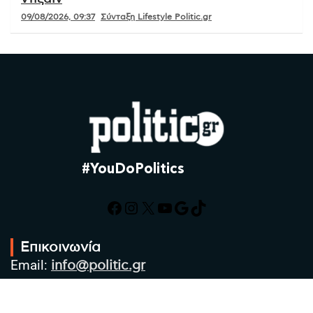
09/08/2026, 09:37
Σύνταξη Lifestyle Politic.gr
#YouDoPolitics
Facebook
Instagram
X
YouTube
Google
TikTok
Επικοινωνία
Email:
info@politic.gr
Τηλ:
+302310501850
Κιν:
+306986533609