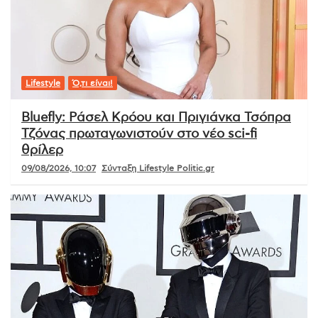
Lifestyle
Ό,τι είναι!
Bluefly: Ράσελ Κρόου και Πριγιάνκα Τσόπρα
Τζόνας πρωταγωνιστούν στο νέο sci-fi
θρίλερ
09/08/2026, 10:07
Σύνταξη Lifestyle Politic.gr