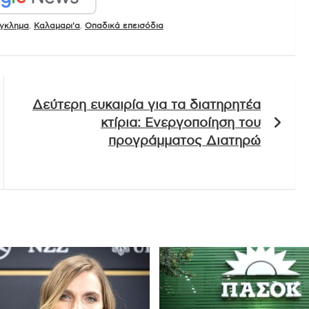
γκλημα
,
Καλαμαρι'α
,
Οπαδικά επεισόδια
Δεύτερη ευκαιρία για τα διατηρητέα
κτίρια: Ενεργοποίηση του
προγράμματος Διατηρώ