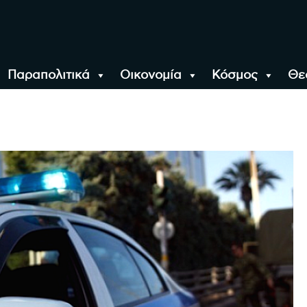
Παραπολιτικά
Οικονομία
Κόσμος
Θε
αλονίκη, την Ελλάδα κ