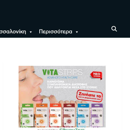
σσαλονίκη
Περισσότερα
αι όλο τον Κόσμο