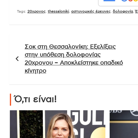
Tags:
20χρονος
,
thessaloniki
,
αστυνομικές έρευνες
,
δολοφονία
,
Έ
Πλοήγηση
Σοκ στη Θεσσαλονίκη: Εξελίξεις
άρθρων
στην υπόθεση δολοφονίας
20χρονου – Αποκλείστηκε οπαδικό
κίνητρο
Ό,τι είναι!