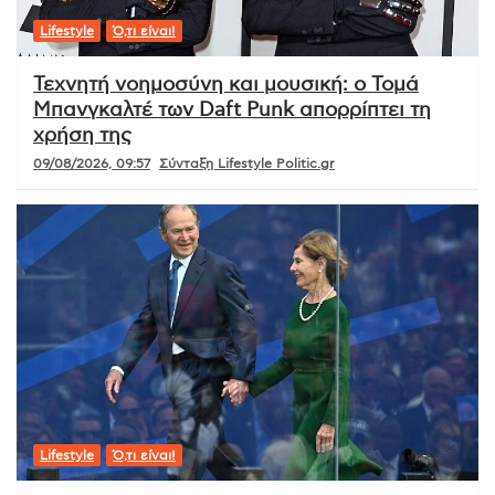
Lifestyle
Ό,τι είναι!
Τεχνητή νοημοσύνη και μουσική: ο Τομά
Μπανγκαλτέ των Daft Punk απορρίπτει τη
χρήση της
09/08/2026, 09:57
Σύνταξη Lifestyle Politic.gr
Lifestyle
Ό,τι είναι!