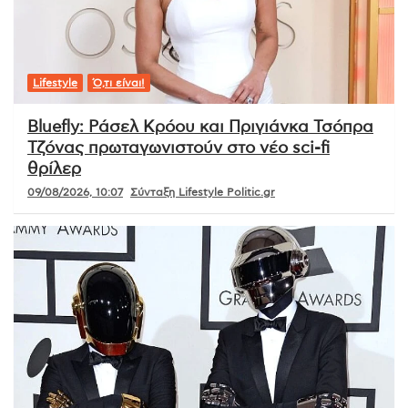
Lifestyle
Ό,τι είναι!
Bluefly: Ράσελ Κρόου και Πριγιάνκα Τσόπρα
Τζόνας πρωταγωνιστούν στο νέο sci-fi
θρίλερ
09/08/2026, 10:07
Σύνταξη Lifestyle Politic.gr