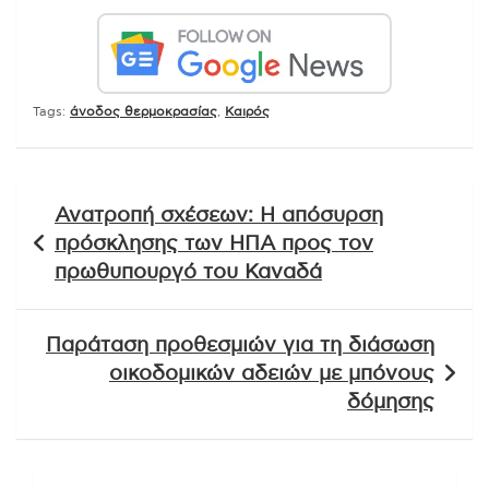
Tags:
άνοδος θερμοκρασίας
,
Καιρός
Πλοήγηση
Ανατροπή σχέσεων: Η απόσυρση
άρθρων
πρόσκλησης των ΗΠΑ προς τον
πρωθυπουργό του Καναδά
Παράταση προθεσμιών για τη διάσωση
οικοδομικών αδειών με μπόνους
δόμησης