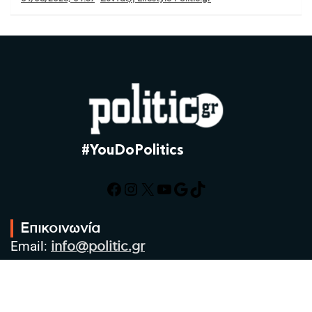
#YouDoPolitics
Facebook
Instagram
X
YouTube
Google
TikTok
Επικοινωνία
Email:
info@politic.gr
Τηλ:
+302310501850
Κιν:
+306986533609