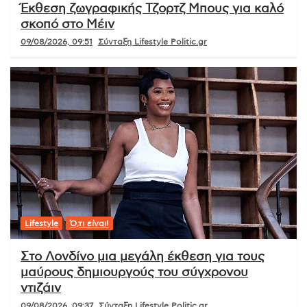
Έκθεση ζωγραφικής Τζορτζ Μπους για καλό
σκοπό στο Μέιν
09/08/2026, 09:51
Σύνταξη Lifestyle Politic.gr
Lifestyle
Ό,τι είναι!
Στο Λονδίνο μια μεγάλη έκθεση για τους
μαύρους δημιουργούς του σύγχρονου
ντιζάιν
09/08/2026, 09:37
Σύνταξη Lifestyle Politic.gr