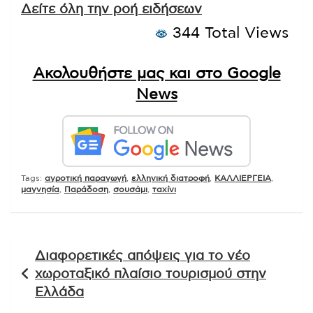
Δείτε όλη την ροή ειδήσεων
344 Total Views
Ακολουθήστε μας και στο Google
News
Tags:
αγροτική παραγωγή
,
ελληνική διατροφή
,
ΚΑΛΛΙΕΡΓΕΙΑ
,
μαγνησία
,
Παράδοση
,
σουσάμι
,
ταχίνι
Πλοήγηση
Διαφορετικές απόψεις για το νέο
άρθρων
χωροταξικό πλαίσιο τουρισμού στην
Ελλάδα