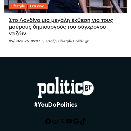
Lifestyle
Ό,τι είναι!
Στο Λονδίνο μια μεγάλη έκθεση για τους
μαύρους δημιουργούς του σύγχρονου
ντιζάιν
09/08/2026, 09:37
Σύνταξη Lifestyle Politic.gr
#YouDoPolitics
Facebook
Instagram
X
YouTube
Google
TikTok