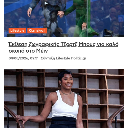
Lifestyle
Ό,τι είναι!
Έκθεση ζωγραφικής Τζορτζ Μπους για καλό
σκοπό στο Μέιν
09/08/2026, 09:51
Σύνταξη Lifestyle Politic.gr