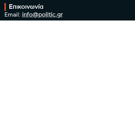
Επικοινωνία
Email:
info@politic.gr
Τηλ:
+302310501850
Κιν:
+306986533609
Πολιτική Απορρήτου
Όροι χρήσης
Πολιτική Cookies
Πολιτική προστασίας προσωπικών
δεδομένων
Συντακτική Ομάδα
Στοιχεία Επιχείρησης