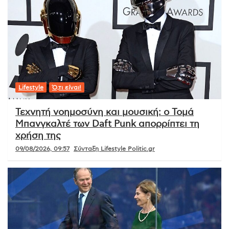
Lifestyle
Ό,τι είναι!
Τεχνητή νοημοσύνη και μουσική: ο Τομά
Μπανγκαλτέ των Daft Punk απορρίπτει τη
χρήση της
09/08/2026, 09:57
Σύνταξη Lifestyle Politic.gr