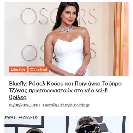
Lifestyle
Ό,τι είναι!
Bluefly: Ράσελ Κρόου και Πριγιάνκα Τσόπρα
Τζόνας πρωταγωνιστούν στο νέο sci-fi
θρίλερ
09/08/2026, 10:07
Σύνταξη Lifestyle Politic.gr