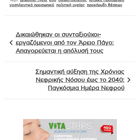
Tags:
Δημόσια Υγεία
,
εσυ
,
Θεμιστοκλέους
,
Ιατρικό Προσωπικό
,
νοσηλευτικό προσωπικό
,
πολιτική υγείας
,
προκήρυξη θέσεων
Πλοήγηση
Δικαιώθηκαν οι συνταξιούχοι-
άρθρων
εργαζόμενοι από τον Άρειο Πάγο:
Απαγορεύεται η απόλυσή τους
Σημαντική αύξηση της Χρόνιας
Νεφρικής Νόσου έως το 2040:
Παγκόσμια Ημέρα Νεφρού