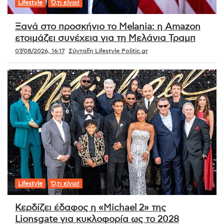
Lifestyle
Ό,τι είναι!
Ξανά στο προσκήνιο το Melania: η Amazon
ετοιμάζει συνέχεια για τη Μελάνια Τραμπ
07/08/2026, 16:17
Σύνταξη Lifestyle Politic.gr
Lifestyle
Ό,τι είναι!
Κερδίζει έδαφος η «Michael 2» της
Lionsgate για κυκλοφορία ως το 2028