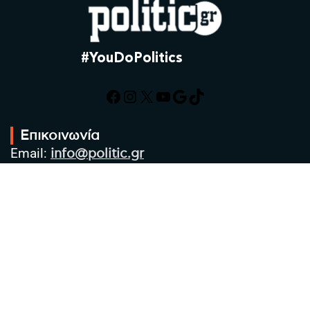
#YouDoPolitics
Facebook
Instagram
X
YouTube
Google
TikTok
Επικοινωνία
Email:
info@politic.gr
Τηλ:
+302310501850
Κιν:
+306986533609
Πολιτική Απορρήτου
Όροι χρήσης
Πολιτική Cookies
Πολιτική προστασίας προσωπικών