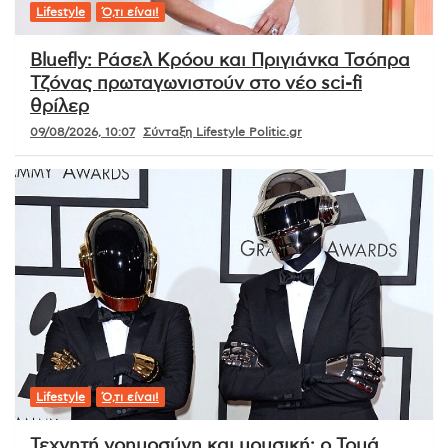
Lifestyle
Ό,τι είναι!
Bluefly: Ράσελ Κρόου και Πριγιάνκα Τσόπρα
Τζόνας πρωταγωνιστούν στο νέο sci-fi
θρίλερ
09/08/2026, 10:07
Σύνταξη Lifestyle Politic.gr
Lifestyle
Ό,τι είναι!
Τεχνητή νοημοσύνη και μουσική: ο Τομά