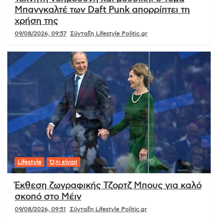
Μπανγκαλτέ των Daft Punk απορρίπτει τη
χρήση της
09/08/2026, 09:57
Σύνταξη Lifestyle Politic.gr
Lifestyle
Ό,τι είναι!
Έκθεση ζωγραφικής Τζορτζ Μπους για καλό
σκοπό στο Μέιν
09/08/2026, 09:51
Σύνταξη Lifestyle Politic.gr