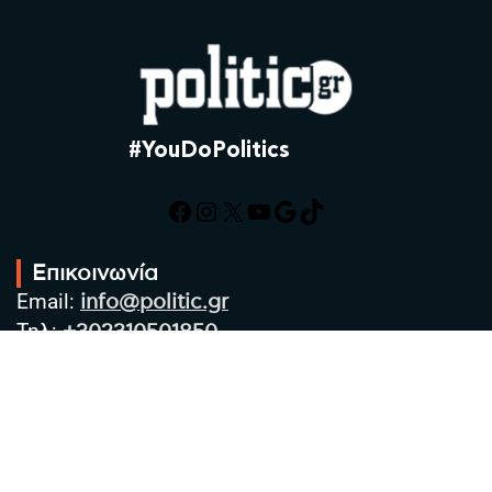
#YouDoPolitics
Facebook
Instagram
X
YouTube
Google
TikTok
Επικοινωνία
Email:
info@politic.gr
Τηλ:
+302310501850
Κιν:
+306986533609
Πολιτική Απορρήτου
Όροι χρήσης