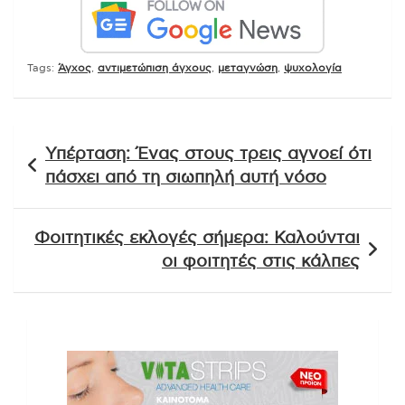
Tags:
Άγχος
,
αντιμετώπιση άγχους
,
μεταγνώση
,
ψυχολογία
Πλοήγηση
Υπέρταση: Ένας στους τρεις αγνοεί ότι
άρθρων
πάσχει από τη σιωπηλή αυτή νόσο
Φοιτητικές εκλογές σήμερα: Καλούνται
οι φοιτητές στις κάλπες