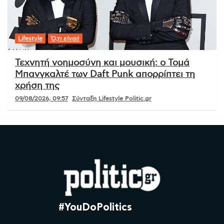
Lifestyle
Ό,τι είναι!
Τεχνητή νοημοσύνη και μουσική: ο Τομά
Μπανγκαλτέ των Daft Punk απορρίπτει τη
χρήση της
09/08/2026, 09:57
Σύνταξη Lifestyle Politic.gr
#YouDoPolitics