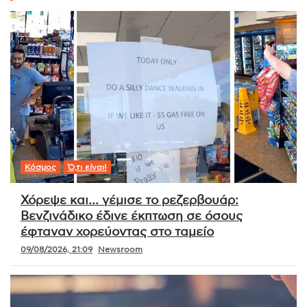
Κόσμος
Ό,τι είναι!
Χόρεψε και… γέμισε το ρεζερβουάρ:
Βενζινάδικο έδινε έκπτωση σε όσους
έφταναν χορεύοντας στο ταμείο
09/08/2026, 21:09
Newsroom