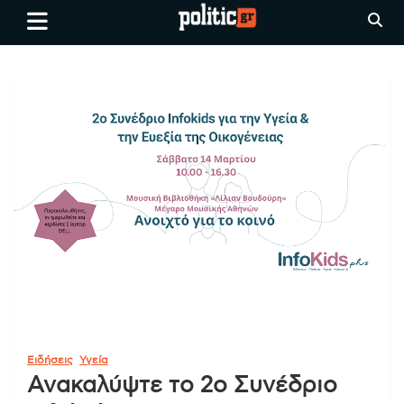
Skip
politic.gr
Ειδήσεις απο τη
to
Θεσσαλονίκη, την Ελλάδα και
content
όλο τον Κόσμο
Ειδήσεις
Υγεία
Ανακαλύψτε το 2ο Συνέδριο