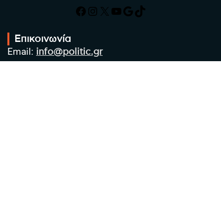
Facebook
Instagram
X
YouTube
Google
TikTok
Επικοινωνία
Email:
info@politic.gr
Τηλ:
+302310501850
Κιν:
+306986533609
Πολιτική Απορρήτου
Όροι χρήσης
Πολιτική Cookies
Πολιτική προστασίας προσωπικών
δεδομένων
Συντακτική Ομάδα
Στοιχεία Επιχείρησης