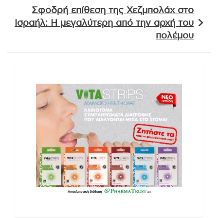
Σφοδρή επίθεση της Χεζμπολάχ στο
Ισραήλ: Η μεγαλύτερη από την αρχή του
πολέμου