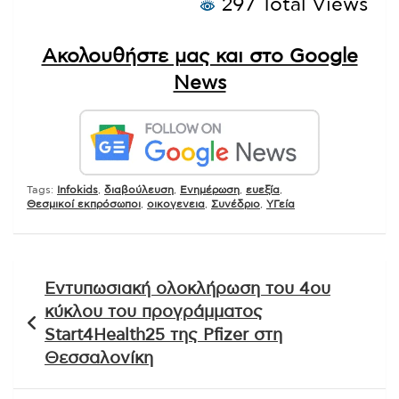
297 Total Views
Ακολουθήστε μας και στο Google
News
Tags:
Infokids
,
διαβούλευση
,
Ενημέρωση
,
ευεξία
,
Θεσμικοί εκπρόσωποι
,
οικογενεια
,
Συνέδριο
,
ΥΓεία
Πλοήγηση
Εντυπωσιακή ολοκλήρωση του 4ου
άρθρων
κύκλου του προγράμματος
Start4Health25 της Pfizer στη
Θεσσαλονίκη