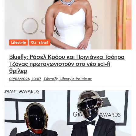
Lifestyle
Ό,τι είναι!
Bluefly: Ράσελ Κρόου και Πριγιάνκα Τσόπρα
Τζόνας πρωταγωνιστούν στο νέο sci-fi
θρίλερ
09/08/2026, 10:07
Σύνταξη Lifestyle Politic.gr