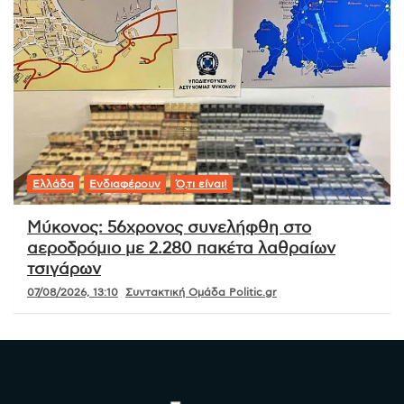
Ελλάδα
Ενδιαφέρουν
Ό,τι είναι!
Μύκονος: 56χρονος συνελήφθη στο
αεροδρόμιο με 2.280 πακέτα λαθραίων
τσιγάρων
07/08/2026, 13:10
Συντακτική Ομάδα Politic.gr