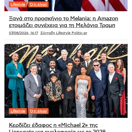
Lifestyle
Ό,τι είναι!
Ξανά στο προσκήνιο το Melania: η Amazon
ετοιμάζει συνέχεια για τη Μελάνια Τραμπ
07/08/2026, 16:17
Σύνταξη Lifestyle Politic.gr
Lifestyle
Ό,τι είναι!
Κερδίζει έδαφος η «Michael 2» της