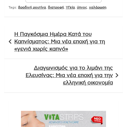
Tags:
βραδινή ρουτίνα
,
διατροφή
,
ΥΓεία
,
ύπνος
,
χαλάρωση
Πλοήγηση
Η Παγκόσμια Ημέρα Κατά του
άρθρων
Καπνίσματος: Μια νέα εποχή για τη
«γενιά χωρίς καπνό»
Διαγωνισμός για το λιμάνι της
Ελευσίνας: Μια νέα εποχή για την
ελληνική οικονομία