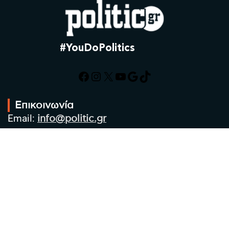
#YouDoPolitics
Facebook
Instagram
X
YouTube
Google
TikTok
Επικοινωνία
Email:
info@politic.gr
Τηλ:
+302310501850
Κιν:
+306986533609
Πολιτική Απορρήτου
Όροι χρήσης
Πολιτική Cookies