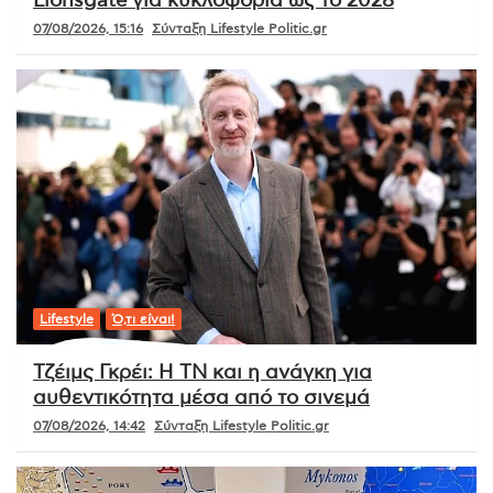
Lionsgate για κυκλοφορία ως το 2028
07/08/2026, 15:16
Σύνταξη Lifestyle Politic.gr
Lifestyle
Ό,τι είναι!
Τζέιμς Γκρέι: Η ΤΝ και η ανάγκη για
αυθεντικότητα μέσα από το σινεμά
07/08/2026, 14:42
Σύνταξη Lifestyle Politic.gr