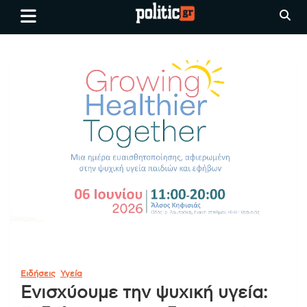
Skip
politic.gr
Ειδήσεις απο τη
to
Θεσσαλονίκη, την Ελλάδα και
content
όλο τον Κόσμο
Ειδήσεις
Υγεία
Ενισχύουμε την ψυχική υγεία: