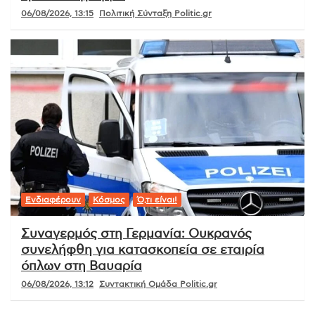
06/08/2026, 13:15
Πολιτική Σύνταξη Politic.gr
Ενδιαφέρουν
Κόσμος
Ό,τι είναι!
Συναγερμός στη Γερμανία: Ουκρανός
συνελήφθη για κατασκοπεία σε εταιρία
όπλων στη Βαυαρία
06/08/2026, 13:12
Συντακτική Ομάδα Politic.gr