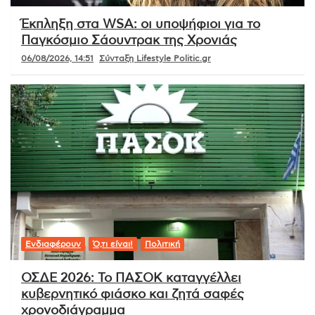
Έκπληξη στα WSA: οι υποψήφιοι για το
Παγκόσμιο Σάουντρακ της Χρονιάς
06/08/2026, 14:51
Σύνταξη Lifestyle Politic.gr
Ενδιαφέρουν
Ό,τι είναι!
Πολιτική
ΟΣΔΕ 2026: Το ΠΑΣΟΚ καταγγέλλει
κυβερνητικό φιάσκο και ζητά σαφές
χρονοδιάγραμμα