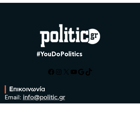
#YouDoPolitics
Facebook
Instagram
X
YouTube
Google
TikTok
Επικοινωνία
Email:
info@politic.gr
Τηλ:
+302310501850
Κιν:
+306986533609
Πολιτική Απορρήτου