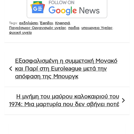
Tags:
εκδηλώσει
,
Έφηβοι
,
Κηφησιά
,
Παγκόσμιος Οργανισμός υγείας
,
παιδια
,
υπουργειο Υγείας
,
ψυχική υγεία
Πλοήγηση
Εξασφαλισμένη η συμμετοχή Μονακό
άρθρων
και Παρί στη Euroleague μετά την
απόφαση της Μπουργκ
Η μνήμη του μαύρου καλοκαιριού του
1974: Μια μαρτυρία που δεν σβήνει ποτέ