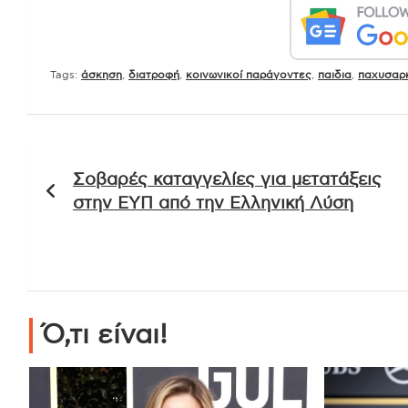
Tags:
άσκηση
,
διατροφή
,
κοινωνικοί παράγοντες
,
παιδια
,
παχυσαρ
Πλοήγηση
Σοβαρές καταγγελίες για μετατάξεις
άρθρων
στην ΕΥΠ από την Ελληνική Λύση
Ό,τι είναι!