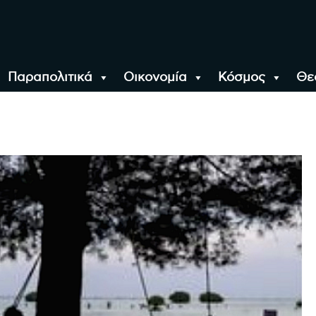
Παραπολιτικά
Οικονομία
Κόσμος
Θε
αλονίκη, την Ελλάδα κ