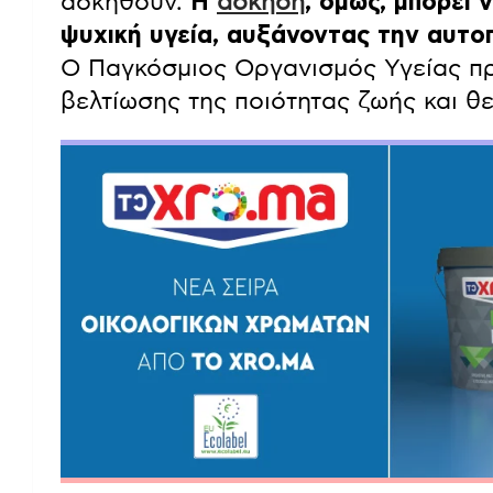
ασκηθούν.
Η
άσκηση
, όμως, μπορεί 
ψυχική υγεία, αυξάνοντας την αυτοπ
Ο Παγκόσμιος Οργανισμός Υγείας πρ
βελτίωσης της ποιότητας ζωής και θ