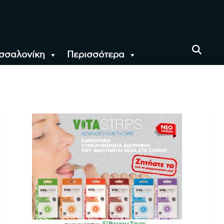
σσαλονίκη
Περισσότερα
αι όλο τον Κόσμο