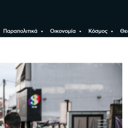
Παραπολιτικά
Οικονομία
Κόσμος
Θε
αλονίκη, την Ελλάδα κ