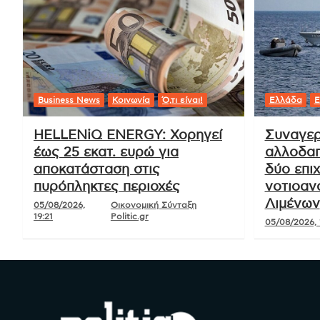
Business News
Κοινωνία
Ό,τι είναι!
Ελλάδα
Ε
HELLENiQ ENERGY: Χορηγεί
Συναγερ
έως 25 εκατ. ευρώ για
αλλοδαπ
αποκατάσταση στις
δύο επιχ
πυρόπληκτες περιοχές
νοτιοαν
Λιμένων
05/08/2026,
Οικονομική Σύνταξη
19:21
Politic.gr
05/08/2026, 