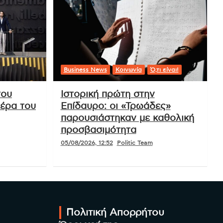
Business News
Κοινωνία
Ό,τι είναι!
του
Ιστορική πρώτη στην
ιέρα του
Επίδαυρο: οι «Τρωάδες»
παρουσιάστηκαν με καθολική
προσβασιμότητα
05/08/2026, 12:52
Politic Team
Πολιτική Απορρήτου