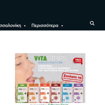
σσαλονίκη
Περισσότερα
αι όλο τον Κόσμο