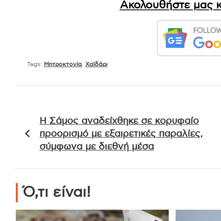
Ακολουθήστε μας κ
Tags:
Μητροκτονία
,
Χαϊδάρι
Πλοήγηση
Η Σάμος αναδείχθηκε σε κορυφαίο
άρθρων
προορισμό με εξαιρετικές παραλίες,
σύμφωνα με διεθνή μέσα
Ό,τι είναι!