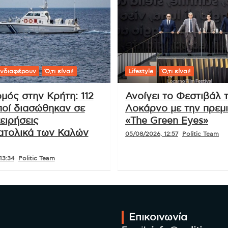
νδιαφέρουν
Ό,τι είναι!
Lifestyle
Ό,τι είναι!
μός στην Κρήτη: 112
Ανοίγει το Φεστιβάλ 
οί διασώθηκαν σε
Λοκάρνο με την πρεμ
ειρήσεις
«The Green Eyes»
ατολικά των Καλών
05/08/2026, 12:57
Politic Team
13:34
Politic Team
Επικοινωνία