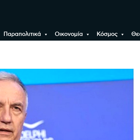
Παραπολιτικά
Οικονομία
Κόσμος
Θε
αλονίκη, την Ελλάδα κ