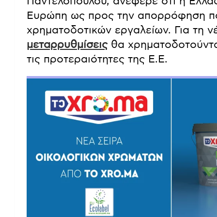
Παντελοπούλου, ανέφερε ότι η Ελλά
Ευρώπη ως προς την απορρόφηση πό
χρηματοδοτικών εργαλείων. Για τη ν
μεταρρυθμίσεις
θα χρηματοδοτούντα
τις προτεραιότητες της Ε.Ε.