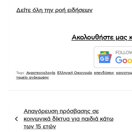
Δείτε όλη την ροή ειδήσεων
Ακολουθήστε μας κ
Tags:
Αγροτεχνολογία
,
Ελληνική Οικονομία
,
επενδύσεις
,
καινοτομ
ταμείο ανάκαμψης
Πλοήγηση
Απαγόρευση πρόσβασης σε
άρθρων
κοινωνικά δίκτυα για παιδιά κάτω
των 15 ετών