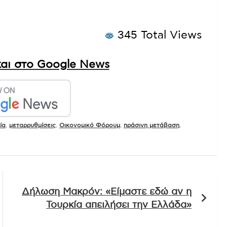
345 Total Views
αι στο Google News
ία
,
μεταρρυθμίσεις
,
Οικονομικό Φόρουμ
,
πράσινη μετάβαση
,
Δήλωση Μακρόν: «Είμαστε εδώ αν η
Τουρκία απειλήσει την Ελλάδα»