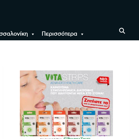
σσαλονίκη
Περισσότερα
αι όλο τον Κόσμο