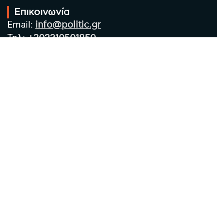
Επικοινωνία
Email:
info@politic.gr
Τηλ:
+302310501850
Κιν:
+306986533609
Πολιτική Απορρήτου
Όροι χρήσης
Πολιτική Cookies
Πολιτική προστασίας προσωπικών
δεδομένων
Συντακτική Ομάδα
Στοιχεία Επιχείρησης