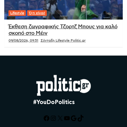
Lifestyle
Ό,τι είναι!
Έκθεση ζωγραφικής Τζορτζ Μπους για καλό
σκοπό στο Μέιν
09/08/2026, 09:51
Σύνταξη Lifestyle Politic.gr
#YouDoPolitics
Facebook
Instagram
X
YouTube
Google
TikTok