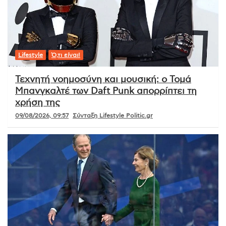
Lifestyle
Ό,τι είναι!
Τεχνητή νοημοσύνη και μουσική: ο Τομά
Μπανγκαλτέ των Daft Punk απορρίπτει τη
χρήση της
09/08/2026, 09:57
Σύνταξη Lifestyle Politic.gr