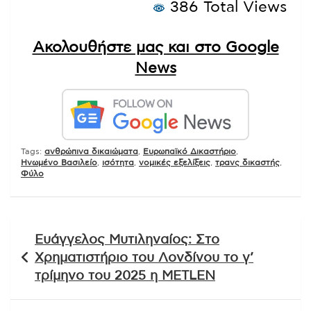
386 Total Views
Ακολουθήστε μας και στο Google
News
Tags:
ανθρώπινα δικαιώματα
,
Ευρωπαϊκό Δικαστήριο
,
Ηνωμένο Βασιλείο
,
ισότητα
,
νομικές εξελίξεις
,
τρανς δικαστής
,
Φύλο
Πλοήγηση
Ευάγγελος Μυτιληναίος: Στο
άρθρων
Χρηματιστήριο του Λονδίνου το γ’
τρίμηνο του 2025 η METLEN