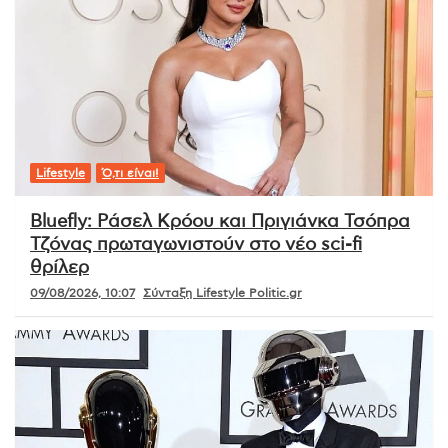
Lifestyle
Ό,τι είναι!
Bluefly: Ράσελ Κρόου και Πριγιάνκα Τσόπρα
Τζόνας πρωταγωνιστούν στο νέο sci-fi
θρίλερ
09/08/2026, 10:07
Σύνταξη Lifestyle Politic.gr