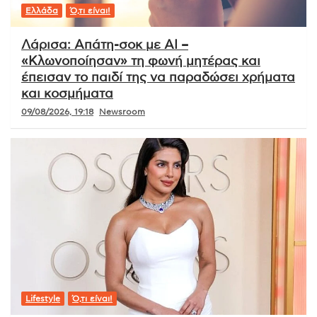
Ελλάδα
Ό,τι είναι!
Λάρισα: Απάτη-σοκ με AI –
«Κλωνοποίησαν» τη φωνή μητέρας και
έπεισαν το παιδί της να παραδώσει χρήματα
και κοσμήματα
09/08/2026, 19:18
Newsroom
Lifestyle
Ό,τι είναι!