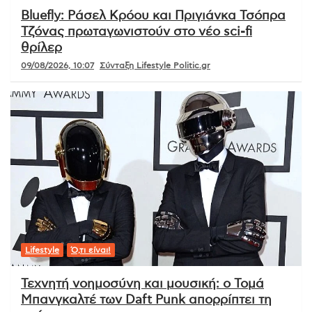
Bluefly: Ράσελ Κρόου και Πριγιάνκα Τσόπρα
Τζόνας πρωταγωνιστούν στο νέο sci-fi
θρίλερ
09/08/2026, 10:07
Σύνταξη Lifestyle Politic.gr
Lifestyle
Ό,τι είναι!
Τεχνητή νοημοσύνη και μουσική: ο Τομά
Μπανγκαλτέ των Daft Punk απορρίπτει τη