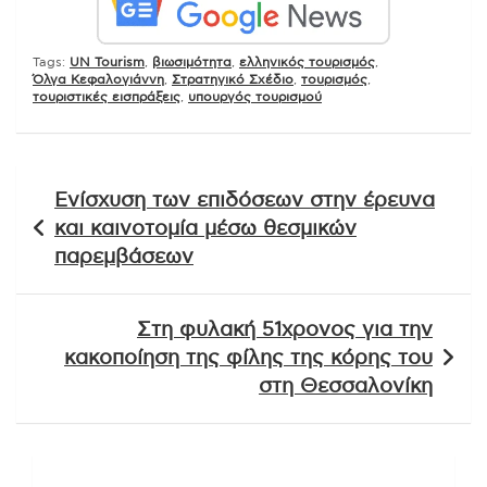
Tags:
UN Tourism
,
βιωσιμότητα
,
ελληνικός τουρισμός
,
Όλγα Κεφαλογιάννη
,
Στρατηγικό Σχέδιο
,
τουρισμός
,
τουριστικές εισπράξεις
,
υπουργός τουρισμού
Πλοήγηση
Ενίσχυση των επιδόσεων στην έρευνα
άρθρων
και καινοτομία μέσω θεσμικών
παρεμβάσεων
Στη φυλακή 51χρονος για την
κακοποίηση της φίλης της κόρης του
στη Θεσσαλονίκη