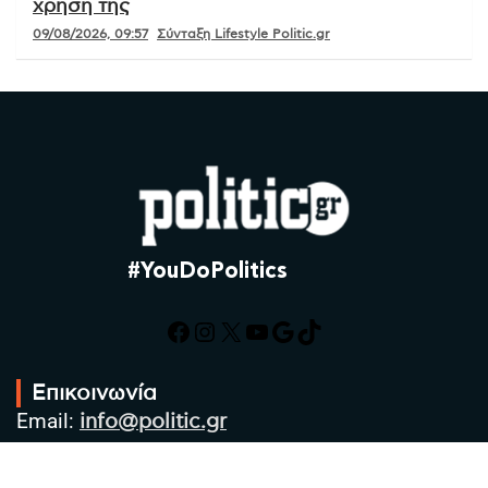
χρήση της
09/08/2026, 09:57
Σύνταξη Lifestyle Politic.gr
#YouDoPolitics
Facebook
Instagram
X
YouTube
Google
TikTok
Επικοινωνία
Email:
info@politic.gr
Τηλ:
+302310501850
Κιν:
+306986533609