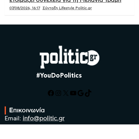
ετοιμάζει συνέχεια για τη Μελάνια Τραμπ
07/08/2026, 16:17
Σύνταξη Lifestyle Politic.gr
#YouDoPolitics
Facebook
Instagram
X
YouTube
Google
TikTok
Επικοινωνία
Email:
info@politic.gr
Τηλ:
+302310501850
Κιν:
+306986533609