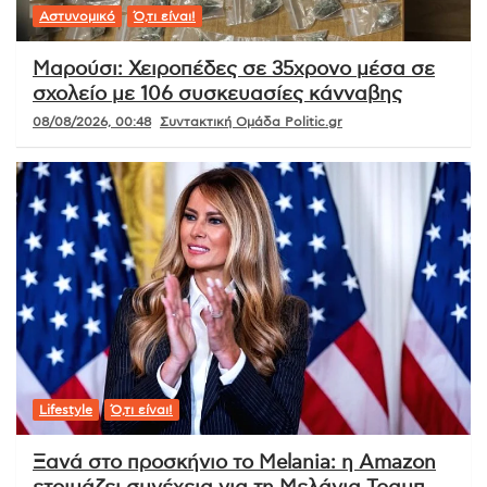
Αστυνομικό
Ό,τι είναι!
Μαρούσι: Χειροπέδες σε 35χρονο μέσα σε
σχολείο με 106 συσκευασίες κάνναβης
08/08/2026, 00:48
Συντακτική Ομάδα Politic.gr
Lifestyle
Ό,τι είναι!
Ξανά στο προσκήνιο το Melania: η Amazon