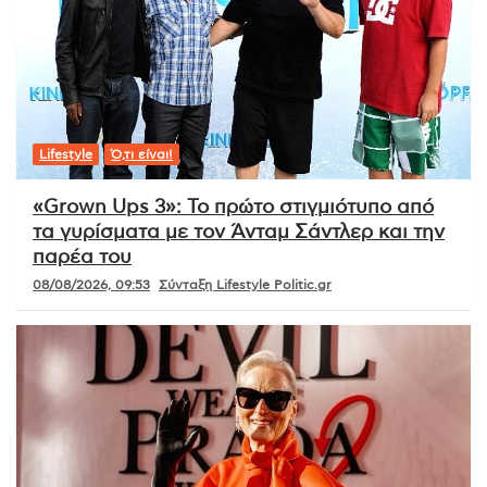
Lifestyle
Ό,τι είναι!
«Grown Ups 3»: Το πρώτο στιγμιότυπο από
τα γυρίσματα με τον Άνταμ Σάντλερ και την
παρέα του
08/08/2026, 09:53
Σύνταξη Lifestyle Politic.gr