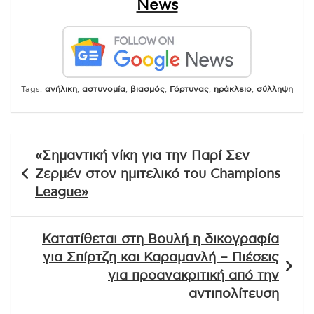
News
Tags:
ανήλικη
,
αστυνομία
,
βιασμός
,
Γόρτυνας
,
ηράκλειο
,
σύλληψη
Πλοήγηση
«Σημαντική νίκη για την Παρί Σεν
άρθρων
Ζερμέν στον ημιτελικό του Champions
League»
Κατατίθεται στη Βουλή η δικογραφία
για Σπίρτζη και Καραμανλή – Πιέσεις
για προανακριτική από την
αντιπολίτευση