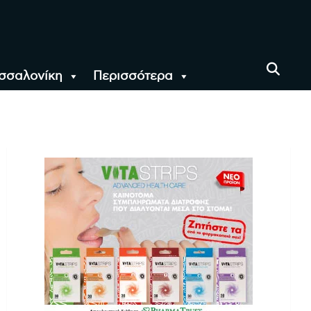
σσαλονίκη
Περισσότερα
αι όλο τον Κόσμο