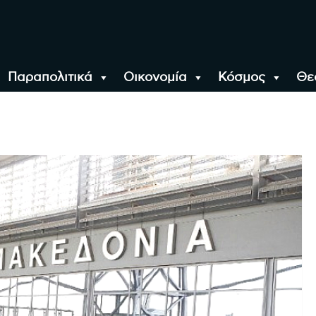
Παραπολιτικά
Οικονομία
Κόσμος
Θε
αλονίκη, την Ελλάδα κ