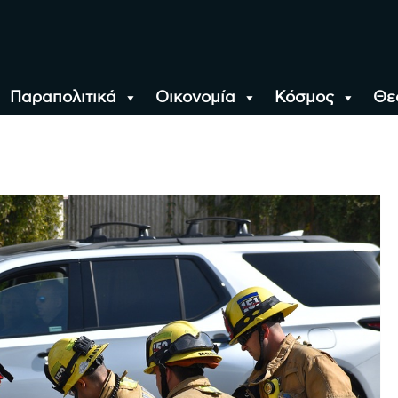
Παραπολιτικά
Οικονομία
Κόσμος
Θε
αλονίκη, την Ελλάδα κ