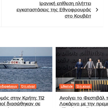
Ιρανική επίθεση πλήττει
εγκαταστάσεις της Εθνοφρουράς
στο Κουβέιτ
νδιαφέρουν
Ό,τι είναι!
Lifestyle
Ό,τι είναι!
μός στην Κρήτη: 112
Ανοίγει το Φεστιβάλ 
οί διασώθηκαν σε
Λοκάρνο με την πρεμ