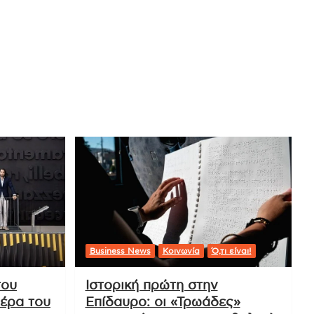
Business News
Κοινωνία
Ό,τι είναι!
του
Ιστορική πρώτη στην
ιέρα του
Επίδαυρο: οι «Τρωάδες»