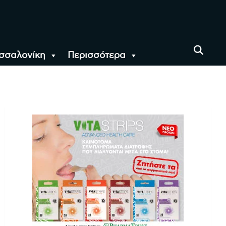
σσαλονίκη
Περισσότερα
αι όλο τον Κόσμο