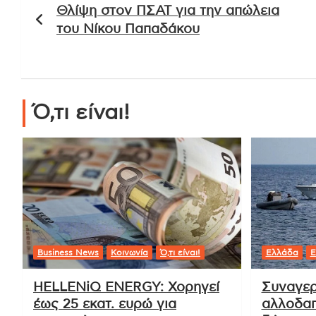
Θλίψη στον ΠΣΑΤ για την απώλεια
άρθρων
του Νίκου Παπαδάκου
Ό,τι είναι!
Business News
Κοινωνία
Ό,τι είναι!
Ελλάδα
Ε
HELLENiQ ENERGY: Χορηγεί
Συναγερ
έως 25 εκατ. ευρώ για
αλλοδαπ